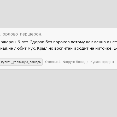
, орлово-першерон.
шерон. 9 лет. Здоров без пороков потому как ленив и нет
ая,не любит мух. Крыл,но воспитан и ходит на ниточке. Б
Ответы: 4
Форум:
Лошади: Куплю-продам
купить_упряжную_лошадь