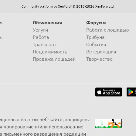
®
Community platform by XenForo
© 2010-2026 XenForo Ltd.
и
Объявления
Форумы
Услуги
Работа с лошадью
ы
Работа
Трибуна
Транспорт
События
Недвижимость
Ветеринария
Продажа лошадей
Творчество
мещенные на этом веб-сайте, защищены
я копирование и/или использование
ез письменного разрешения редакции