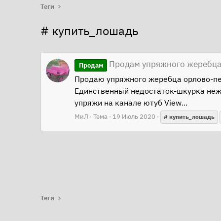
Теги
# купить_лошадь
Продам упряжного жеребца
Продам
Продаю упряжного жеребца орлово-пер
Единственный недостаток-шкурка нежн
упряжи на канале ютуб View...
МиЛ
Тема
19 Июль 2020
#
купить_лошадь
Теги