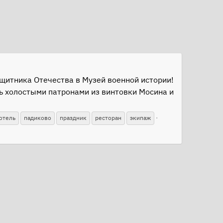
щитника Отечества в Музей военной истории!
ть холостыми патронами из винтовки Мосина и
отель
падиково
праздник
ресторан
экипаж