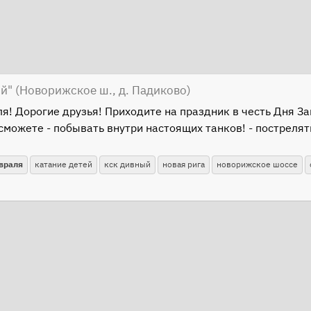
й" (Новорижское ш., д. Падиково)
! Дорогие друзья! Приходите на праздник в честь Дня За
сможете - побывать внутри настоящих танков! - постреля
враля
катание детей
кск дивный
новая рига
новорижское шоссе