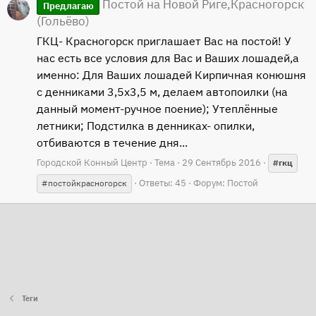
Постой на Новой Риге,Красногорск
Предлагаю
(Гольёво)
ГКЦ- Красногорск приглашает Вас на постой! У
нас есть все условия для Вас и Ваших лошадей,а
именно: Для Ваших лошадей Кирпичная конюшня
с денниками 3,5х3,5 м, делаем автопоилки (на
данный момент-ручное поение); Утеплённые
летники; Подстилка в денниках- опилки,
отбиваются в течение дня...
Городской Конный Центр
Тема
29 Сентябрь 2016
#гкц
Ответы: 45
Форум:
Постой
#постойкрасногорск
Теги