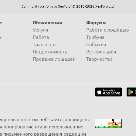
®
Community platform by XenForo
© 2010-2026 XenForo Ltd.
и
Объявления
Форумы
Услуги
Работа с лошадью
ы
Работа
Трибуна
Транспорт
События
Недвижимость
Ветеринария
Продажа лошадей
Творчество
мещенные на этом веб-сайте, защищены
я копирование и/или использование
ез письменного разрешения редакции