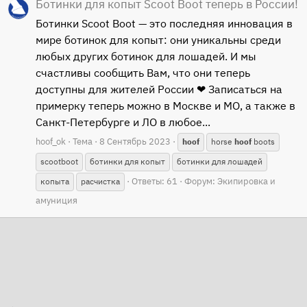
Ботинки для копыт Scoot Boot теперь в России!
Ботинки Scoot Boot — это последняя инновация в
мире ботинок для копыт: они уникальны среди
любых других ботинок для лошадей. И мы
счастливы сообщить Вам, что они теперь
доступны для жителей России ❤ Записаться на
примерку теперь можно в Москве и МО, а также в
Санкт-Петербурге и ЛО в любое...
hoof_ok
Тема
8 Сентябрь 2023
hoof
horse
hoof
boots
scootboot
ботинки для копыт
ботинки для лошадей
Ответы: 61
Форум:
Экипировка и
копыта
расчистка
амуниция