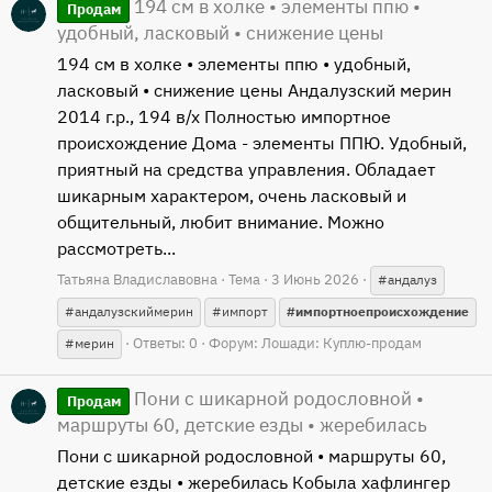
194 см в холке • элементы ппю •
Продам
удобный, ласковый • снижение цены
194 см в холке • элементы ппю • удобный,
ласковый • снижение цены Андалузский мерин
2014 г.р., 194 в/х Полностью импортное
происхождение Дома - элементы ППЮ. Удобный,
приятный на средства управления. Обладает
шикарным характером, очень ласковый и
общительный, любит внимание. Можно
рассмотреть...
Татьяна Владиславовна
Тема
3 Июнь 2026
#андалуз
#андалузскиймерин
#импорт
#импортноепроисхождение
Ответы: 0
Форум:
Лошади: Куплю-продам
#мерин
Пони с шикарной родословной •
Продам
маршруты 60, детские езды • жеребилась
Пони с шикарной родословной • маршруты 60,
детские езды • жеребилась Кобыла хафлингер