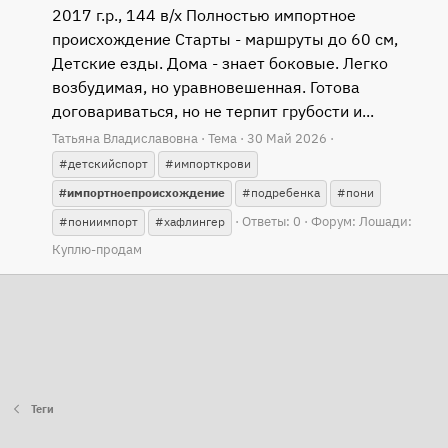
2017 г.р., 144 в/х Полностью импортное
происхождение Старты - маршруты до 60 см,
Детские езды. Дома - знает боковые. Легко
возбудимая, но уравновешенная. Готова
договариваться, но не терпит грубости и...
Татьяна Владиславовна
Тема
30 Май 2026
#детскийспорт
#импорткрови
#импортноепроисхождение
#подребенка
#пони
Ответы: 0
Форум:
Лошади:
#пониимпорт
#хафлингер
Куплю-продам
Теги