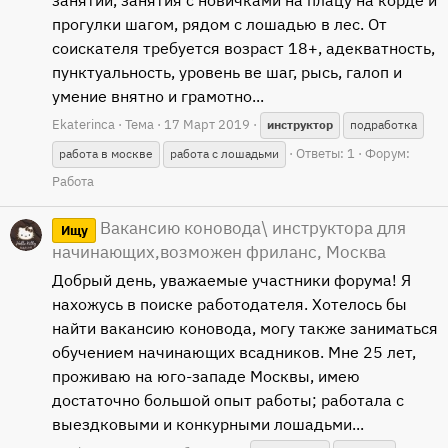
занятий, занятия с новичками на плацу на корде и
прогулки шагом, рядом с лошадью в лес. От
соискателя требуется возраст 18+, адекватность,
пунктуальность, уровень ве шаг, рысь, галоп и
умение внятно и грамотно...
Ekaterinca
Тема
17 Март 2019
инструктор
подработка
Ответы: 1
Форум:
работа в москве
работа с лошадьми
Работа
Вакансию коновода\ инструктора для
Ищу
начинающих,возможен фриланс, Москва
Добрый день, уважаемые участники форума! Я
нахожусь в поиске работодателя. Хотелось бы
найти вакансию коновода, могу также заниматься
обучением начинающих всадников. Мне 25 лет,
проживаю на юго-западе Москвы, имею
достаточно большой опыт работы; работала с
выездковыми и конкурными лошадьми...