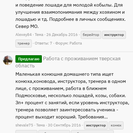
и поведение лошади для молодой кобылы. Для
улучшения взаимопонимания между хозяином и
лошадью и тд. Подробнее в личных сообщениях.
Север МО.
Alexey84
Тема
26 Декабрь 2016
берейтор
инструктор
Ответы: 7
Форум:
Работа
тренер
Работа с проживанием тверская
Предлагаю
область
Маленькая конюшня домашнего типа ищет
конюха,коновода, инструктора, тренера в одном
лице, с проживанием, работа в ближнем
Подмосковье, несколько лошадей, козы, собаки.
Зп+ процент с занятий, если уровень инструктора,
тренера позволяет заинтересовать ученика -
процент выходит хороший. Требования...
shevale75
Тема
30 Сентябрь 2016
инструктор
конюх