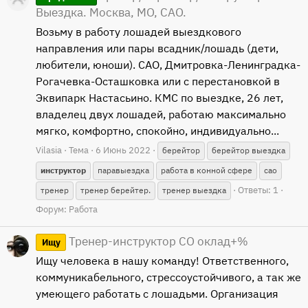
Выездка. Москва, МО, САО.
Возьму в работу лошадей выездкового
направления или пары всадник/лошадь (дети,
любители, юноши). САО, Дмитровка-Ленинградка-
Рогачевка-Осташковка или с перестановкой в
Эквипарк Настасьино. КМС по выездке, 26 лет,
владелец двух лошадей, работаю максимально
мягко, комфортно, спокойно, индивидуально...
Vilasia
Тема
6 Июнь 2022
берейтор
берейтор выездка
инструктор
паравыездка
работа в конной сфере
сао
Ответы: 1
тренер
тренер берейтер.
тренер выездка
Форум:
Работа
Тренер-инструктор СО оклад+%
Ищу
Ищу человека в нашу команду! Ответственного,
коммуникабельного, стрессоустойчивого, а так же
умеющего работать с лошадьми. Организация