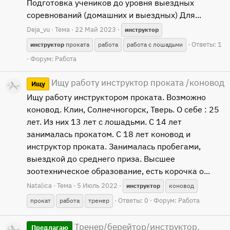
Подготовка учеников до уровня выездных
соревнований (домашних и выездных) Для...
Deja_vu
Тема
22 Май 2023
инструктор
Ответы: 1
инструктор
проката
работа
работа с лошадьми
Форум:
Работа
Ищу работу инструктор проката /коновод
Ищу
Ищу работу инструктором проката. Возможно
коновод. Клин, Солнечногорск, Тверь. О себе : 25
лет. Из них 13 лет с лошадьми. С 14 лет
занималась прокатом. С 18 лет коновод и
инструктор проката. Занималась пробегами,
выездкой до среднего приза. Высшее
зоотехническое образование, есть корочка о...
Natalica
Тема
5 Июль 2022
инструктор
коновод
Ответы: 0
Форум:
Работа
прокат
работа
тренер
Тренер/берейтор/инструктор.
Предлагаю