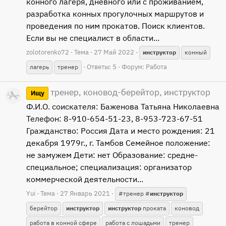
конного лагеря, дневного или с проживанием,
разработка конных прогулочных маршрутов и
проведения по ним прокатов. Поиск клиентов.
Если вы не специалист в области...
zolotorenko72
Тема
27 Май 2022
инструктор
конный
Ответы: 5
Форум:
Работа
лагерь
тренер
тренер, коновод-берейтор, инструктор
Ищу
Ф.И.О. соискателя: Баженова Татьяна Николаевна
Телефон: 8-910-654-51-23, 8-953-723-67-51
Гражданство: Россия Дата и место рождения: 21
декабря 1979г., г. Тамбов Семейное положение:
не замужем Дети: нет Образование: средне-
специальное; специализация: организатор
коммерческой деятельности...
Yui
Тема
27 Январь 2021
#тренер #
инструктор
берейтор
инструктор
инструктор
проката
коновод
работа в конной сфере
работа с лошадьми
тренер