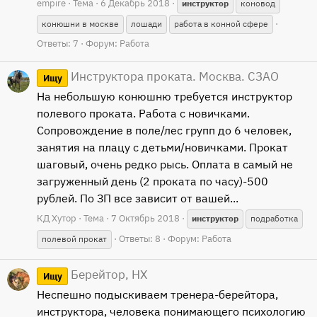
empire
Тема
6 Декабрь 2018
инструктор
коновод
конюшни в москве
лошади
работа в конной сфере
Ответы: 7
Форум:
Работа
Инструктора проката. Москва. СЗАО
Ищу
На небольшую конюшню требуется инструктор
полевого проката. Работа с новичками.
Сопровождение в поле/лес групп до 6 человек,
занятия на плацу с детьми/новичками. Прокат
шаговый, очень редко рысь. Оплата в самый не
загруженный день (2 проката по часу)-500
рублей. По ЗП все зависит от вашей...
КД Хутор
Тема
7 Октябрь 2018
инструктор
подработка
Ответы: 8
Форум:
Работа
полевой прокат
Берейтор, НХ
Ищу
Неспешно подыскиваем тренера-берейтора,
инструктора, человека понимающего психологию