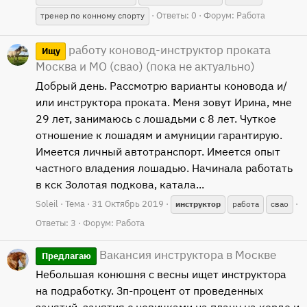
Ответы: 0
Форум:
Работа
тренер по конному спорту
работу коновод-инструктор проката
Ищу
Москва и МО (свао) (пока не актуально)
Добрый день. Рассмотрю варианты коновода и/
или инструктора проката. Меня зовут Ирина, мне
29 лет, занимаюсь с лошадьми с 8 лет. Чуткое
отношение к лошадям и амуниции гарантирую.
Имеется личный автотранспорт. Имеется опыт
частного владения лошадью. Начинала работать
в кск Золотая подкова, катала...
Soleil
Тема
31 Октябрь 2019
инструктор
работа
свао
Ответы: 3
Форум:
Работа
Вакансия инструктора в Москве
Предлагаю
Небольшая конюшня с весны ищет инструктора
на подработку. Зп-процент от проведенных