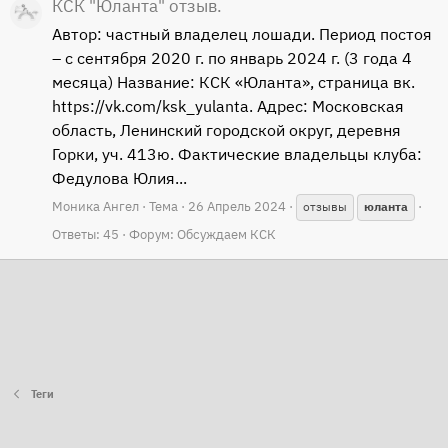
КСК "Юланта" отзыв.
Автор: частный владелец лошади. Период постоя
– с сентября 2020 г. по январь 2024 г. (3 года 4
месяца) Название: КСК «Юланта», страница вк.
https://vk.com/ksk_yulanta. Адрес: Московская
область, Ленинский городской округ, деревня
Горки, уч. 413ю. Фактические владельцы клуба:
Федулова Юлия...
Моника Ангел
Тема
26 Апрель 2024
отзывы
юланта
Ответы: 45
Форум:
Обсуждаем КСК
Теги