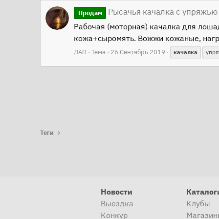
Рысачья качалка с упряжью
Продам
Рабочая (моторная) качалка для лошад
кожа+сыромять. Вожжи кожаные, нагру
ДАП
Тема
26 Сентябрь 2019
качалка
упр
Теги
Новости
Каталог
Выездка
Клубы
Конкур
Магазин