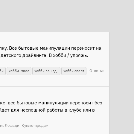
алку. Все бытовые манипуляции переносит на
етского драйвинга. В хобби / упряжь.
Ответы:
би
хобби класс
хобби лошадь
хобби спорт
лке, все бытовые манипуляции переносит без
йдет для неспешной работы в клубе или в
м:
Лошади: Куплю-продам