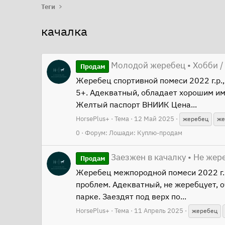
Теги
качалка
Молодой жеребец • Хобби /
Продам
Жеребец спортивной помеси 2022 г.р.,
5+. Адекватный, обладает хорошим имп
Желтый паспорт ВНИИК Цена...
HorsePlus+
Тема
12 Май 2025
жеребец
же
0
Форум:
Лошади: Куплю-продам
Заезжен в качалку • Не жер
Продам
Жеребец межпородной помеси 2022 г.р.
проблем. Адекватный, не жеребцует, о
парке. Заездят под верх по...
HorsePlus+
Тема
11 Апрель 2025
жеребец