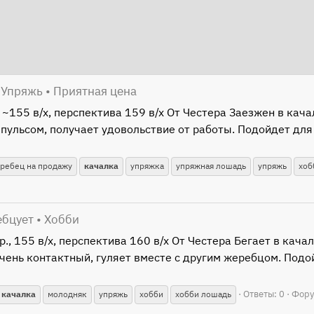
 Упряжь • Приятная цена
 ~155 в/х, перспектива 159 в/х От Честера Заезжен в кач
ульсом, получает удовольствие от работы. Подойдет для д
ребец на продажу
качалка
упряжка
упряжная лошадь
упряжь
хоб
ебцует • Хобби
, 155 в/х, перспектива 160 в/х От Честера Бегает в кача
чень контактный, гуляет вместе с другим жеребцом. Подо
Ответы: 0
Фору
качалка
молодняк
упряжь
хобби
хобби лошадь