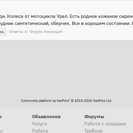
и. Колеса от мотоцикла Урал. Есть родное кожаное сиден
дник синтетический, оберчек. Все в хорошем состоянии. Ц
Ответы: 4
Форум:
Амуниция
яжь
®
Community platform by XenForo
© 2010-2026 XenForo Ltd.
и
Объявления
Форумы
Услуги
Работа с лошадью
ы
Работа
Трибуна