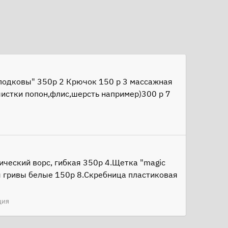
 подковы" 350р 2 Крючок 150 р 3 массажная
чистки попон,флис,шерсть например)300 р 7
ический ворс, гибкая 350р 4.Щетка "magic
я гривы белые 150р 8.Скребница пластиковая
ция