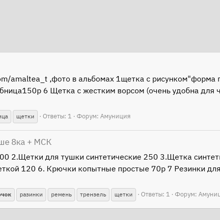
com/amaltea_t ,фото в альбомах 1щетка с рисунком"форма
ебница150р 6 Щетка с жестким ворсом (очень удобна для 
Ответы: 1
Форум:
Амуниция
ица
щетки
ше 8ка + МСК
300 2.Щетки для тушки синтетические 250 3.Щетка синтет
еткой 120 6. Крючки копытные простые 70р 7 Резинки дл
Ответы: 1
Форум:
Амуни
ючок
разинки
ремень
трензель
щетки