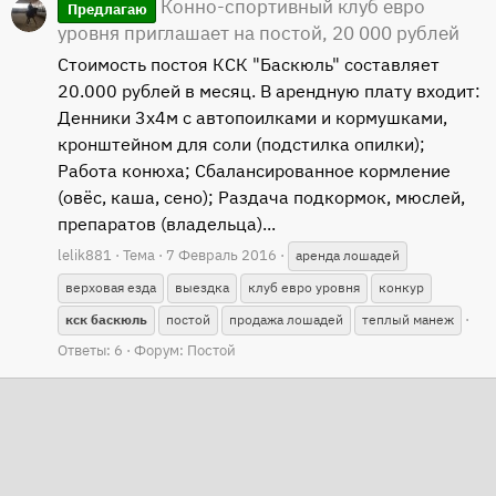
Конно-спортивный клуб евро
Предлагаю
уровня приглашает на постой, 20 000 рублей
Стоимость постоя КСК "Баскюль" составляет
20.000 рублей в месяц. В арендную плату входит:
Денники 3х4м с автопоилками и кормушками,
кронштейном для соли (подстилка опилки);
Работа конюха; Сбалансированное кормление
(овёс, каша, сено); Раздача подкормок, мюслей,
препаратов (владельца)...
lelik881
Тема
7 Февраль 2016
аренда лошадей
верховая езда
выездка
клуб евро уровня
конкур
кск
баскюль
постой
продажа лошадей
теплый манеж
Ответы: 6
Форум:
Постой