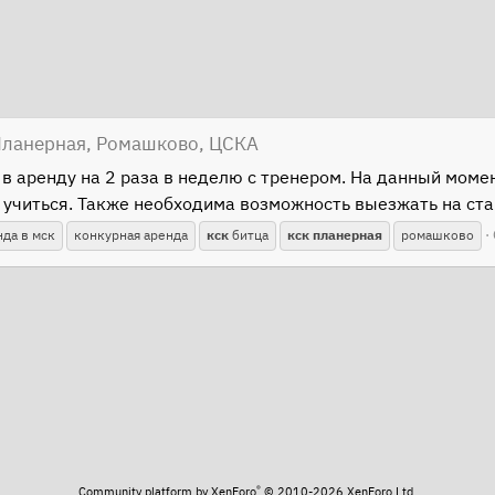
Планерная, Ромашково, ЦСКА
в аренду на 2 раза в неделю с тренером. На данный момен
 учиться. Также необходима возможность выезжать на ста
нда в мск
конкурная аренда
кск
битца
кск
планерная
ромашково
®
Community platform by XenForo
© 2010-2026 XenForo Ltd.