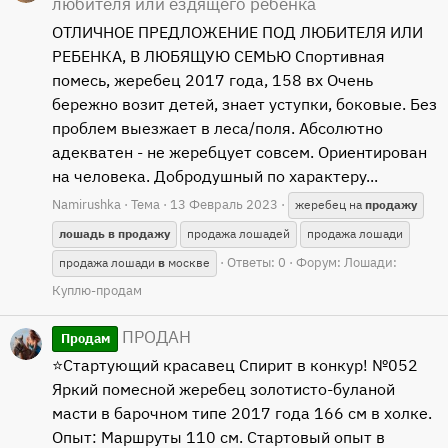
любителя или ездящего ребенка
ОТЛИЧНОЕ ПРЕДЛОЖЕНИЕ ПОД ЛЮБИТЕЛЯ ИЛИ
РЕБЕНКА, В ЛЮБЯЩУЮ СЕМЬЮ Спортивная
помесь, жеребец 2017 года, 158 вх Очень
бережно возит детей, знает уступки, боковые. Без
проблем выезжает в леса/поля. Абсолютно
адекватен - не жеребцует совсем. Ориентирован
на человека. Добродушный по характеру...
Namirushka
Тема
13 Февраль 2023
жеребец на
продажу
лошадь
в
продажу
продажа лошадей
продажа лошади
Ответы: 0
Форум:
Лошади:
продажа лошади
в
москве
Куплю-продам
ПРОДАН
Продам
⭐️Стартующий красавец Спирит в конкур! №052
Яркий помесной жеребец золотисто-буланой
масти в барочном типе 2017 года 166 см в холке.
Опыт: Маршруты 110 см. Стартовый опыт в