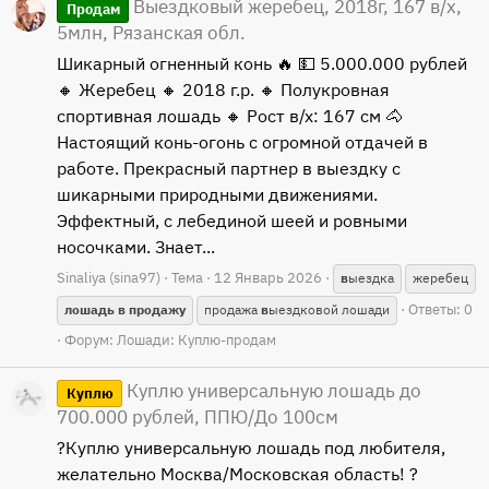
Выездковый жеребец, 2018г, 167 в/х,
Продам
5млн, Рязанская обл.
Шикарный огненный конь 🔥 💵 5.000.000 рублей
🔸 Жеребец 🔸 2018 г.р. 🔸 Полукровная
спортивная лошадь 🔸 Рост в/х: 167 см 🐴
Настоящий конь-огонь с огромной отдачей в
работе. Прекрасный партнер в выездку с
шикарными природными движениями.
Эффектный, с лебединой шеей и ровными
носочками. Знает...
Sinaliya (sina97)
Тема
12 Январь 2026
в
ыездка
жеребец
Ответы: 0
лошадь
в
продажу
продажа
в
ыездковой лошади
Форум:
Лошади: Куплю-продам
Куплю универсальную лошадь до
Куплю
700.000 рублей, ППЮ/До 100см
?Куплю универсальную лошадь под любителя,
желательно Москва/Московская область! ?