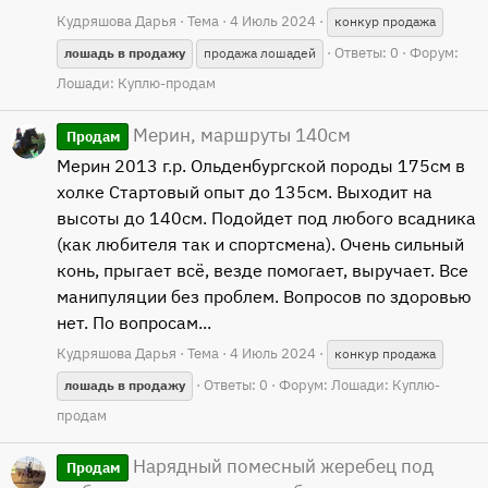
Кудряшова Дарья
Тема
4 Июль 2024
конкур продажа
Ответы: 0
Форум:
лошадь
в
продажу
продажа лошадей
Лошади: Куплю-продам
Мерин, маршруты 140см
Продам
Мерин 2013 г.р. Ольденбургской породы 175см в
холке Стартовый опыт до 135см. Выходит на
высоты до 140см. Подойдет под любого всадника
(как любителя так и спортсмена). Очень сильный
конь, прыгает всё, везде помогает, выручает. Все
манипуляции без проблем. Вопросов по здоровью
нет. По вопросам...
Кудряшова Дарья
Тема
4 Июль 2024
конкур продажа
Ответы: 0
Форум:
Лошади: Куплю-
лошадь
в
продажу
продам
Нарядный помесный жеребец под
Продам