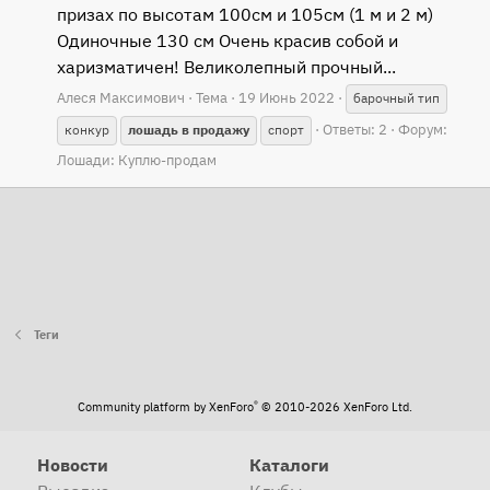
призах по высотам 100см и 105см (1 м и 2 м)
Одиночные 130 см Очень красив собой и
харизматичен! Великолепный прочный...
Алеся Максимович
Тема
19 Июнь 2022
барочный тип
Ответы: 2
Форум:
конкур
лошадь
в
продажу
спорт
Лошади: Куплю-продам
Теги
®
Community platform by XenForo
© 2010-2026 XenForo Ltd.
Новости
Каталоги