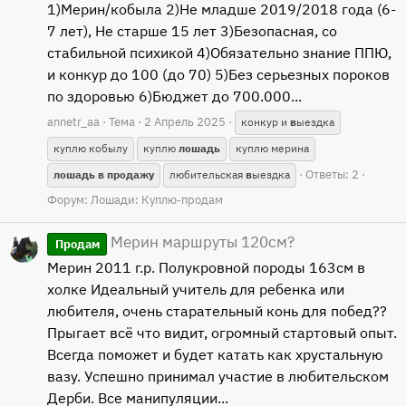
1)Мерин/кобыла 2)Не младше 2019/2018 года (6-
7 лет), Не старше 15 лет 3)Безопасная, со
стабильной психикой 4)Обязательно знание ППЮ,
и конкур до 100 (до 70) 5)Без серьезных пороков
по здоровью 6)Бюджет до 700.000...
annetr_aa
Тема
2 Апрель 2025
конкур и
в
ыездка
куплю кобылу
куплю
лошадь
куплю мерина
Ответы: 2
лошадь
в
продажу
любительская
в
ыездка
Форум:
Лошади: Куплю-продам
Мерин маршруты 120см?
Продам
Мерин 2011 г.р. Полукровной породы 163см в
холке Идеальный учитель для ребенка или
любителя, очень старательный конь для побед??
Прыгает всё что видит, огромный стартовый опыт.
Всегда поможет и будет катать как хрустальную
вазу. Успешно принимал участие в любительском
Дерби. Все манипуляции...