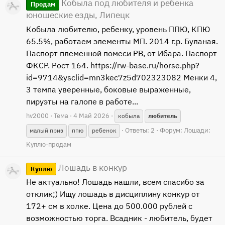
Кобыла под любителя и ребенка
Продам
юношеские езды, Липецк
Кобыла любителю, ребенку, уровень ППЮ, КПЮ
65.5%, работаем элементы МП. 2014 г.р. Буланая.
Паспорт племенной помеси РВ, от Ибара. Паспорт
ФКСР. Рост 164. https://rw-base.ru/horse.php?
id=9714&ysclid=mn3kec7z5d702323082 Менки 4,
3 темпа уверенные, боковые выраженные,
пируэты на галопе в работе...
hv2000
Тема
4 Май 2026
кобыла
любитель
Ответы: 2
Форум:
Лошади:
малый приз
ппю
ребенок
Куплю-продам
Лошадь в конкур
Куплю
Не актуально! Лошадь нашли, всем спасибо за
отклик;) Ищу лошадь в дисциплину конкур от
172+ см в холке. Цена до 500.000 рублей с
возможностью торга. Всадник - любитель, будет