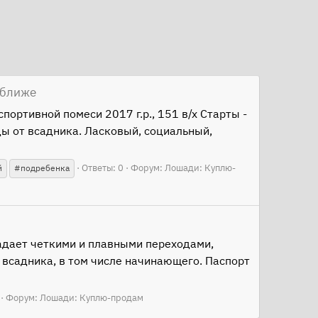
оближе
ортивной помеси 2017 г.р., 151 в/х Старты -
ы от всадника. Ласковый, социальный,
Ответы: 0
Форум:
Лошади: Куплю-
й
#подребенка
ладает четкими и плавными переходами,
 всадника, в том числе начинающего. Паспорт
Форум:
Лошади: Куплю-продам