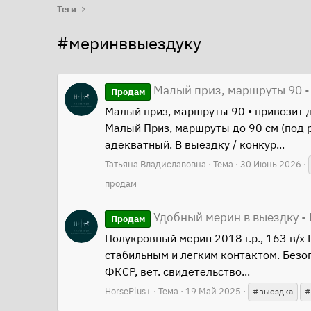
Теги
#меринввыездуку
Малый приз, маршруты 90 •
Продам
Малый приз, маршруты 90 • привозит д
Малый Приз, маршруты до 90 см (под 
адекватный. В выездку / конкур...
Татьяна Владиславовна
Тема
30 Июнь 2026
продам
Удобный мерин в выездку •
Продам
Полукровный мерин 2018 г.р., 163 в/х
стабильным и легким контактом. Безоп
ФКСР, вет. свидетельство...
HorsePlus+
Тема
19 Май 2025
#выездка
#