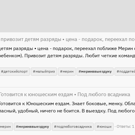
 привозит детям разряды • цена - подарок, переехал п
етям разряды • цена - подарок, переехал поближе Мерин сп
ребенком). Привозит детям разряды. Любит четкие команд
#детскийспорт
#малыйприз
#мерин
#меринввыездуку
#поддете
 Готовится к юношеским ездам • Под любого всадника
 Готовится к Юношеским ездам. Знает боковые, менку. Об
асный, удобный, ничего не боится. В выездку. Под любого
Ответы: 1
мерин
#меринввыездуку
#подлюбоговсадника
#юноши