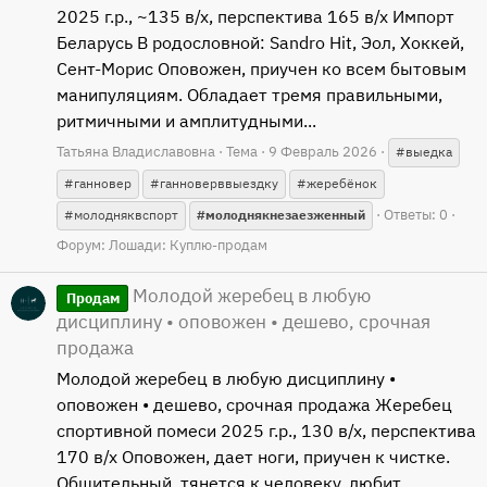
2025 г.р., ~135 в/х, перспектива 165 в/х Импорт
Беларусь В родословной: Sandro Hit, Эол, Хоккей,
Сент-Морис Оповожен, приучен ко всем бытовым
манипуляциям. Обладает тремя правильными,
ритмичными и амплитудными...
Татьяна Владиславовна
Тема
9 Февраль 2026
#выедка
#ганновер
#ганноверввыездку
#жеребёнок
Ответы: 0
#молодняквспорт
#молоднякнезаезженный
Форум:
Лошади: Куплю-продам
Молодой жеребец в любую
Продам
дисциплину • оповожен • дешево, срочная
продажа
Молодой жеребец в любую дисциплину •
оповожен • дешево, срочная продажа Жеребец
спортивной помеси 2025 г.р., 130 в/х, перспектива
170 в/х Оповожен, дает ноги, приучен к чистке.
Общительный, тянется к человеку, любит