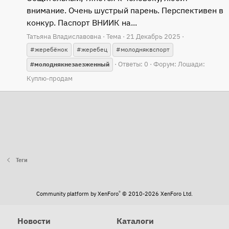
внимание. Очень шустрый парень. Перспективен в
конкур. Паспорт ВНИИК на...
Татьяна Владиславовна
Тема
21 Декабрь 2025
#жеребёнок
#жеребец
#молодняквспорт
Ответы: 0
Форум:
Лошади:
#молоднякнезаезженный
Куплю-продам
Теги
®
Community platform by XenForo
© 2010-2026 XenForo Ltd.
Новости
Каталоги