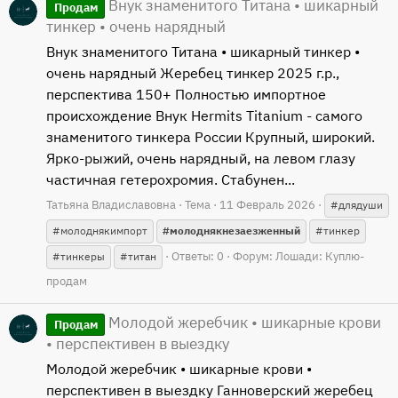
Внук знаменитого Титана • шикарный
Продам
тинкер • очень нарядный
Внук знаменитого Титана • шикарный тинкер •
очень нарядный Жеребец тинкер 2025 г.р.,
перспектива 150+ Полностью импортное
происхождение Внук Hermits Titanium - самого
знаменитого тинкера России Крупный, широкий.
Ярко-рыжий, очень нарядный, на левом глазу
частичная гетерохромия. Стабунен...
Татьяна Владиславовна
Тема
11 Февраль 2026
#длядуши
#молоднякимпорт
#молоднякнезаезженный
#тинкер
Ответы: 0
Форум:
Лошади: Куплю-
#тинкеры
#титан
продам
Молодой жеребчик • шикарные крови
Продам
• перспективен в выездку
Молодой жеребчик • шикарные крови •
перспективен в выездку Ганноверский жеребец