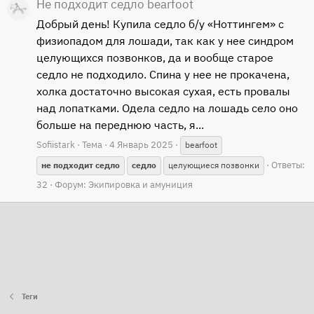
Не подходит седло bearfoot
Добрый день! Купила седло б/у «Ноттингем» с
физиопадом для лошади, так как у нее синдром
целующихся позвонков, да и вообще старое
седло не подходило. Спина у нее не прокачена,
холка достаточно высокая сухая, есть провалы
над лопатками. Одела седло на лошадь село оно
больше на переднюю часть, я...
Sofiistark
Тема
4 Январь 2025
bearfoot
Ответы:
не
подходит
седло
седло
целующиеся позвонки
32
Форум:
Экипировка и амуниция
Теги