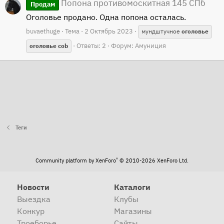
Попона противомоскитная 145 СПб
Продам
Оголовье продано. Одна попона осталась.
buvaethuge
Тема
2 Октябрь 2023
мундштучное
оголовье
Ответы: 2
Форум:
Амуниция
оголовье
cob
Теги
®
Community platform by XenForo
© 2010-2026 XenForo Ltd.
Новости
Каталоги
Выездка
Клубы
Конкур
Магазины
Троеборье
Сайты