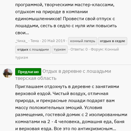
программой, творческими мастер-классами,
отдыхом на природе в компании
единомышленников! Провести свой отпуск с
лошадьми, сесть в седло с нуля или повысить
свои...
_Чика_
Тема
20 Май 2019
конный лагерь
отдых
в
седле
Ответы: 0
Форум:
Конный
отдых
с лошадьми
туризм
туризм
Отдых в деревне с лошадьми
Предлагаю
тверская область
Приглашаем отдохнуть в деревне с занятиями
верховой ездой. Чистый воздух, отличная
природа, и прекрасные лошади подарят вам
массу положительных эмоций. Условия
размещения, гостевой домик с 2 изолированными
комнатами на 2 - 4 человека, домашня еда, баня
и верховая езда. Все это по антикризисным...