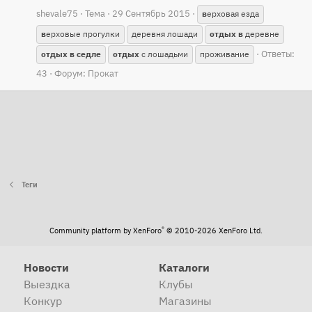
shevale75
Тема
29 Сентябрь 2015
в
ерховая езда
в
ерховые прогулки
деревня лошади
отдых
в
деревне
Ответы:
отдых
в
седле
отдых
с лошадьми
проживание
43
Форум:
Прокат
Теги
®
Community platform by XenForo
© 2010-2026 XenForo Ltd.
Новости
Каталоги
Выездка
Клубы
Конкур
Магазины