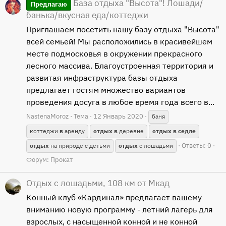
База отдыха "Высота"! Лошади/
Предлагаю
банька/вкусная еда/коттеджи
Приглашаем посетить нашу базу отдыха "Высота"
всей семьей! Мы расположились в красивейшем
месте подмосковья в окружении прекрасного
лесного массива. Благоустроенная территория и
развитая инфраструктура базы отдыха
предлагает гостям множество вариантов
проведения досуга в любое время года всего в...
NastenaMoroz
Тема
12 Январь 2020
баня
коттеджи
в
аренду
отдых
в
деревне
отдых
в
седле
Ответы: 0
отдых
на природе с детьми
отдых
с лошадьми
Форум:
Прокат
Отдых с лошадьми, 108 км от Мкад
Конный клуб «Кардинал» предлагает вашему
вниманию новую программу - летний лагерь для
взрослых, с насыщенной конной и не конной