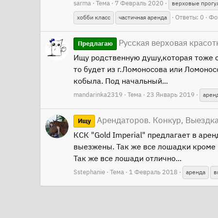
sarma
Тема
7 Февраль 2020
верховые прогу
Ответы: 0
Фо
хобби класс
частичная аренда
Русская верховая красот
Предлагаю
Ищу родственную душу,которая тоже оч
то будет из г.Ломоносова или Ломонос
кобыла. Под начальный...
mandarinka2319
Тема
23 Январь 2019
арен
Арендаторов. Конкур, Выездка
Ищу
КСК "Gold Imperial" предлагает в аре
выезжены. Так же все лошадки кроме 
Так же все лошади отлично...
Sstephanie
Тема
1 Февраль 2018
аренда
в