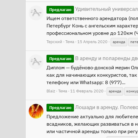
Удивительный универсал
Предлагаю
Ищем ответственного арендатора (поло
Петербург Конь с ангельским характе
профессиональном уровне до 120км (Ч
Терский
Тема
15 Апрель 2020
аренда
пет
В аренду и поларенды д
Предлагаю
Диплом — будёново-донской мерин Ол
как для начинающих конкуристов, так
телефону или Whatsapp: 8 (977)...
Blaiz
Тема
11 Февраль 2020
аренда
конку
Лошади в аренду. Полев
Предлагаю
Предложение актуально для любителей
всадников, желающих развиваться в н
или частичной аренды только при регу