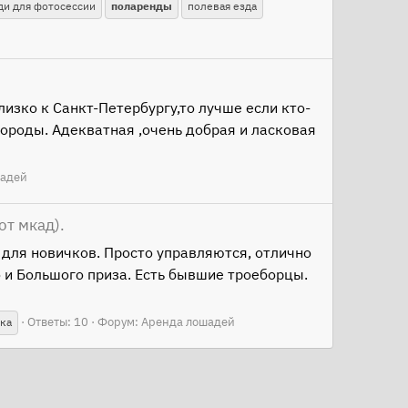
и для фотосессии
поларенды
полевая езда
изко к Санкт-Петербургу,то лучше если кто-
породы. Адекватная ,очень добрая и ласковая
шадей
от мкад).
 для новичков. Просто управляются, отлично
 и Большого приза. Есть бывшие троеборцы.
Ответы: 10
Форум:
Аренда лошадей
ка