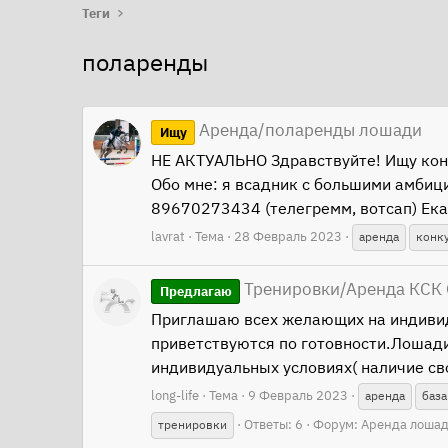
Теги
поларенды
Аренда/поларенды лошади
Ищу
НЕ АКТУАЛЬНО Здравствуйте! Ищу кон
Обо мне: я всадник с большими амбиц
89670273434 (телегремм, вотсап) Ек
lavrat
Тема
28 Февраль 2023
аренда
конк
Тренировки/Аренда КСК
Предлагаю
Приглашаю всех желающих на индивиду
приветствуются по готовности.Лошади
индивидуальных условиях( наличие сво
long-life
Тема
9 Февраль 2023
аренда
база
Ответы: 6
Форум:
Аренда лоша
тренировки