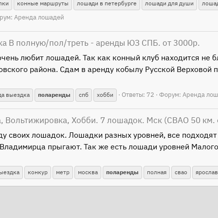
лки
конные маршруты
лошади в петербурге
лошади для души
лошад
рум:
Аренда лошадей
ка В полную/пол/треть - аренды ЮЗ СПБ. от 3000р.
ень любит лошадей. Так как конный клуб находится не бл
овского района. Сдам в аренду кобылу Русской Верховой 
Ответы: 72
Форум:
Аренда ло
да выездка
поларенды
спб
хобби
, Вольтижировка, Хобби. 7 лошадок. Мск (СВАО 50 км. 
нду своих лошадок. Лошадки разных уровней, все подходят
Владимирца прыгают. Так же есть лошади уровней Малого
ыездка
конкур
метр
москва
поларенды
полная
свао
ярослав