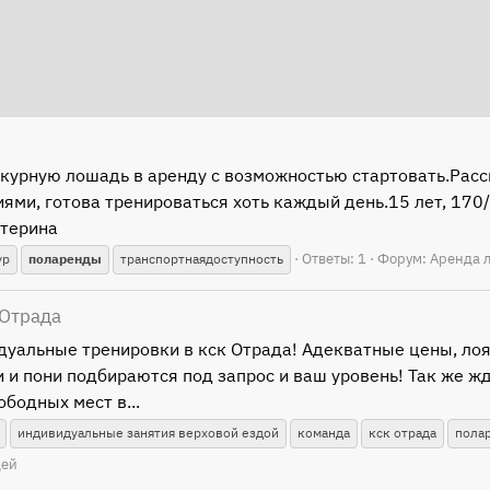
курную лошадь в аренду с возможностью стартовать.Расс
иями, готова тренироваться хоть каждый день.15 лет, 17
атерина
Ответы: 1
Форум:
Аренда 
ур
поларенды
транспортнаядоступность
 Отрада
альные тренировки в кск Отрада! Адекватные цены, лоя
 и пони подбираются под запрос и ваш уровень! Так же ж
бодных мест в...
индивидуальные занятия верховой ездой
команда
кск отрада
пола
дей