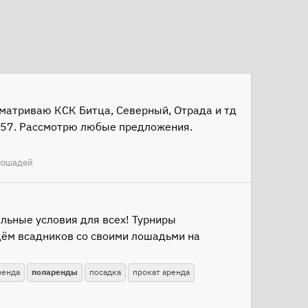
матриваю КСК Битца, Северный, Отрада и тд
0/57. Рассмотрю любые предложения.
лошадей
льные условия для всех! Турниры
дём всадников со своими лошадьми на
ренда
поларенды
посадка
прокат аренда