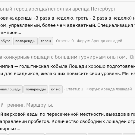
ьный терец аренда/неполная аренда Петербург
вина аренды -3 раза в неделю, треть - 2 раза в неделю) 
ром, управляемый, более чем адекватный. Специализация 
емпион...
Ответы: 0
Форум:
Аренда лошадей
ербург
поларенды
терец
ве конкурные лошади с большим турнирным опытом. Юг
импия — голштинская кобыла Лошади хорошо подготовлен
 и для всадников, желающих повысить свой уровень. Мы н
Ответы: 3
Форум:
Аренда лошадей
рная лошадь
поларенды
юг мо
ой тренинг. Маршруты.
 верховой езды по пересеченной местности, выездов в п
аправлении пробегов. Количество свободных лошадей огр
лярных...