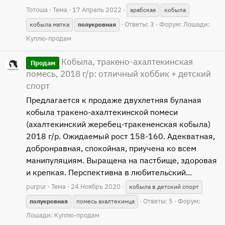
Тотоша
Тема
17 Апрель 2022
арабская
кобыла
Ответы: 3
Форум:
Лошади:
кобыла матка
полукровная
Куплю-продам
Кобыла, тракено-ахалтекинская
Продам
помесь, 2018 г/р: отличный хоббик + детский
спорт
Предлагается к продаже двухлетняя буланая
кобыла тракено-ахалтекинской помеси
(ахалтекинский жеребец-тракененская кобыла)
2018 г/р. Ожидаемый рост 158-160. Адекватная,
добронравная, спокойная, приучена ко всем
манипуляциям. Выращена на пастбище, здоровая
и крепкая. Перспективна в любительский...
purpur
Тема
24 Ноябрь 2020
кобыла в детский спорт
Ответы: 5
Форум:
полукровная
помесь ахалтекинца
Лошади: Куплю-продам