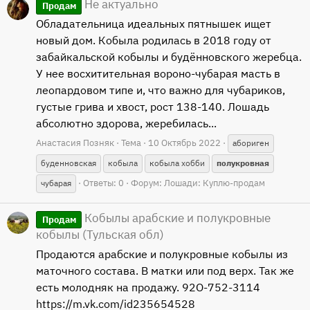
Не актуально
Продам
Обладательница идеальных пятнышек ищет
новый дом. Кобыла родилась в 2018 году от
забайкальской кобылы и будённовского жеребца.
У нее восхитительная вороно-чубарая масть в
леопардовом типе и, что важно для чубариков,
густые грива и хвост, рост 138-140. Лошадь
абсолютно здорова, жеребилась...
Анастасия Позняк
Тема
10 Октябрь 2022
абориген
буденновская
кобыла
кобыла хобби
полукровная
Ответы: 0
Форум:
Лошади: Куплю-продам
чубарая
Кобылы арабские и полукровные
Продам
кобылы (Тульская обл)
Продаются арабские и полукровные кобылы из
маточного состава. В матки или под верх. Так же
есть молодняк на продажу. 92O-752-3114
https://m.vk.com/id235654528