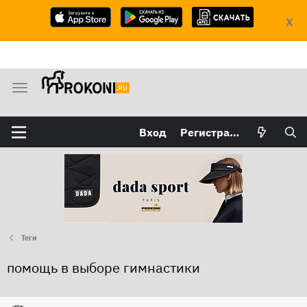
X
М
е
н
Вход
Регистрация
ю
Теги
помощь в выборе гимнастики