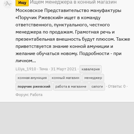
Ищем менеджера в конный магазин
Ищу
Московское Представительство мануфактуры
«Поручик Ржевский» ищет в команду
ответственного, пунктуального, честного
менеджера по продажам. Грамотная речь и
презентабельная внешность будут плюсом. Также
приветствуется знание конной амуниции и
желание обучаться новому. Подробности - при
личном...
Liliya_1910
Тема
31 Март 2021
кавалерия
конная амуниция
конный магазин
менеджер
Ответы: 0
поручик
ржевский
работа в магазине
сапоги
Форум:
Работа