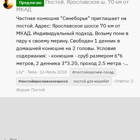
Постой. Ярославское ш. 70 км от
Предлагаю
МКАД
Частная конюшня "Синеборье" приглашает на
постой. Адрес: Ярославское шоссе 70 км от
МКАД. Индивидуальный подход. Возьму пони в
пару к своему мерину. Свободен 1 денник в
домашней конюшне на 2 головы. Условия
содержания: - конюшня - сруб размером 6*6
метров, 2 денника 3*3.20, проход 2.5 метра -...
Lily*
Тема
16 Июль 2018
#постойсергиев-посад
Ответы: 2
#постойярославскоешоссе
постой для жеребят
Форум:
Постой
Теги