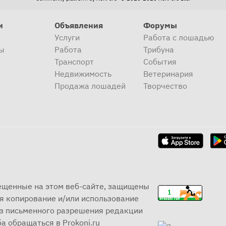
и
Объявления
Форумы
Услуги
Работа с лошадью
ы
Работа
Трибуна
Транспорт
События
Недвижимость
Ветеринария
Продажа лошадей
Творчество
мещенные на этом веб-сайте, защищены
я копирование и/или использование
ез письменного разрешения редакции
а обращаться в Prokoni.ru