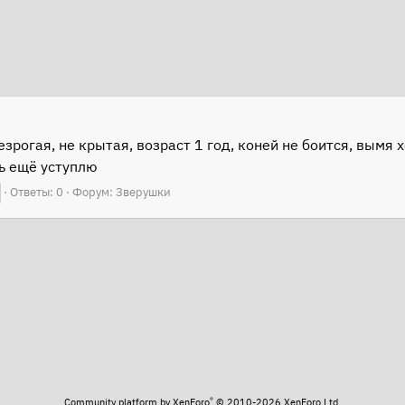
безрогая, не крытая, возраст 1 год, коней не боится, вым
ть ещё уступлю
Ответы: 0
Форум:
Зверушки
®
Community platform by XenForo
© 2010-2026 XenForo Ltd.