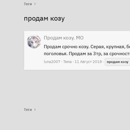
Теги
продам козу
Продам козу. МО
Продам срочно козу. Серая, крупная, 
поголовья. Продам за 3тр, за срочнос
luna2007
Тема
11 Август 2018
продам
козу
Теги