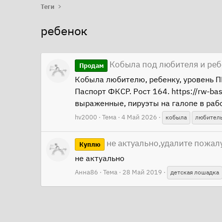
Теги
ребенок
Кобыла под любителя и ре
Продам
Кобыла любителю, ребенку, уровень П
Паспорт ФКСР. Рост 164. https://rw-
выраженные, пируэты на галопе в рабо
hv2000
Тема
4 Май 2026
кобыла
любител
не актуально,удалите пожал
Куплю
не актуально
Анна86
Тема
28 Май 2019
детская лошадка