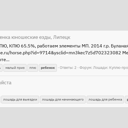
бенка юношеские езды, Липецк
ПЮ, КПЮ 65.5%, работаем элементы МП. 2014 г.р. Буланая
base.ru/horse.php?id=9714&ysclid=mn3kec7z5d702323082 Ме
те...
Ответы: 2
Форум:
Лошади: Куплю-пр
ь
малый приз
ппю
ребенок
уйста
лошадь для выездки
лошадь для начинающего
лошадь для ребенка