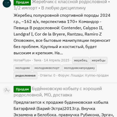
Жеребчик с классной родословной •
Продам
1/2 импорт • В любую дисциплину
Жеребец полукровной спортивной породы 2024
г.р., ~162 в/х, перспектива 170+ Командор -
Певица В родословной: Contender, Calypso II,
Landgraf I, Сor de la Bryere, Rantzau, Ramiro Z
Оповожен, все бытовые манипуляции переносит
без проблем. Крупный и костистый, будет
высоким и крепким. На...
HorsePlus+
Тема
14 Апрель 2025
жеребец
жеребцы
молодняк
молодняквспорт
молоднякнапродажу
Ответы: 0
Форум:
Лошади: Куплю-продам
родословная
Будённовскую кобылу с хорошей
Продам
родословной, МО, доставка
Предлагается к продаже буденновская кобыла
Батэрфляй (Барий-Эстра)2013г.р. Внучка
Экзамена и Белобока. правнучка Рубикона, Эргач,