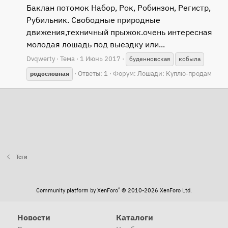
Баклан потомок Набор, Рок, Робинзон, Регистр,
Рубильник. Свободные природные
движения,техничный прыжок.очень интересная
молодая лошадь под выездку или...
Dvqwerty
Тема
1 Июнь 2017
буденновская
кобыла
Ответы: 1
Форум:
Лошади: Куплю-продам
родословная
Теги
®
Community platform by XenForo
© 2010-2026 XenForo Ltd.
Новости
Каталоги