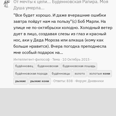
От мечты к цели... Буденновская Рапира. Моя
Душа умерла...
"Все будет хорошо. И даже вчерашние ошибки
завтра пойдут нам на пользу"(с) Боб Марли. На
улице не по-октябрьски холодно. Холодный ветер
дует в лицо, создавая слезы из глаз и красный
нос, аки у Деда Мороза или алкаша (кому как
больше нравится). Вчера погодка преподнесла
мне особый подарок на...
Интеллигент-философ
Тема
10 Октябрь 2015
будённовец
буденновская
буденновская лошадь
будённовская порода
будённовцы
золото
золотые
кони
Ответы: 838
Форум:
Дневники
рыжие
рыжие
кони