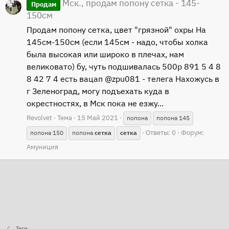
Мск., продам попону сетка - 145-
Продам
150см
Продам попону сетка, цвет "грязной" охры На
145см-150см (если 145см - надо, чтобы холка
была высокая или широко в плечах, нам
великовато) бу, чуть подшивалась 500р 891 5 4 8
8 42 7 4 есть вацап @zpu081 - телега Нахожусь в
г Зеленоград, могу подъехать куда в
окрестностях, в Мск пока не езжу...
Revolvet
Тема
15 Май 2021
попона
попона 145
Ответы: 0
Форум:
попона 150
попона
сетка
сетка
Амуниция
Теги