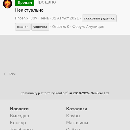
Продано
Продам
Неактуально
Phoenix_307
Тема
31 Август 2021
скаковая
уздечка
Ответы: 0
Форум:
Амуниция
скачки
уздечка
Теги
®
Community platform by XenForo
© 2010-2026 XenForo Ltd.
Новости
Каталоги
Выездка
Клубы
Конкур
Магазины
Троеборье
Сайты