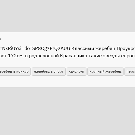
О
n93tNxRiU?si=doTSP8Og7FtQ2AUG Классный жеребец Проукр
 рост 172см. в родословной Красавчика такие звезды европей
еребец
в конкур
жеребец
в спорт
кахолонг
крупный
жеребец
пер