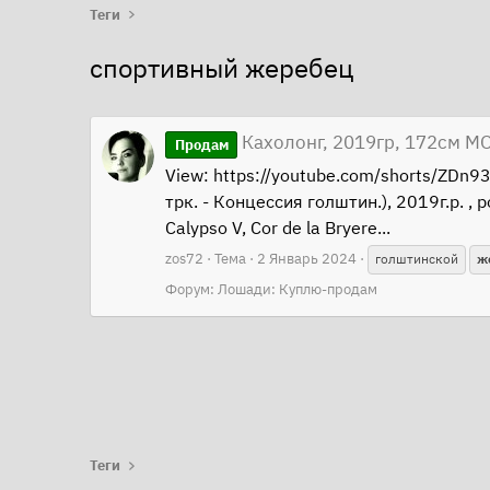
Теги
спортивный жеребец
Кахолонг, 2019гр, 172см М
Продам
View: https://youtube.com/shorts/ZD
трк. - Концессия голштин.), 2019г.р. ,
Calypso V, Cor de la Bryere...
zos72
Тема
2 Январь 2024
голштинской
ж
Форум:
Лошади: Куплю-продам
Теги