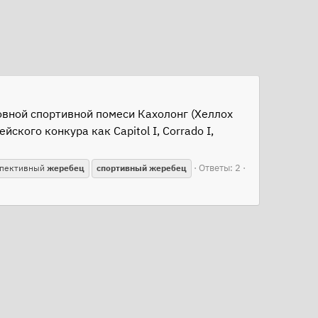
овной спортивной помеси Кахолонг (Хеллох
ского конкура как Capitol I, Corrado I,
Ответы: 2
спективный
жеребец
спортивный
жеребец