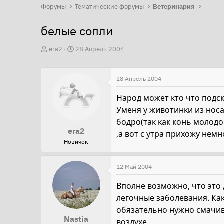
Форумы
Тематические форумы
Ветеринария
белые сопли
А
Д
era2
28 Апрель 2004
в
а
т
т
28 Апрель 2004
о
а
р
н
Народ может кто что подск
т
а
Уменя у животинки из носа
е
ч
бодро(так как конь молод
era2
м
а
,а вот с утра прихожу нем
Новичок
ы
л
а
12 Май 2004
Вполне возможно, что это 
легочные заболевания. Ка
обязательно нужно смачив
Nastia
воздухе.