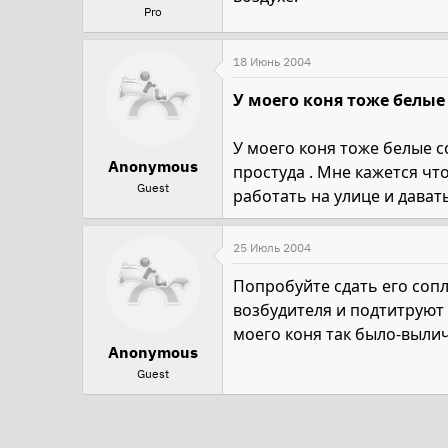
Pro
18 Июнь 2004
У моего коня тоже белые
У моего коня тоже белые со
Anonymous
простуда . Мне кажется чт
Guest
работать на улице и дава
25 Июль 2004
Попробуйте сдать его сопл
возбудителя и подтитруют
моего коня так было-выли
Anonymous
Guest