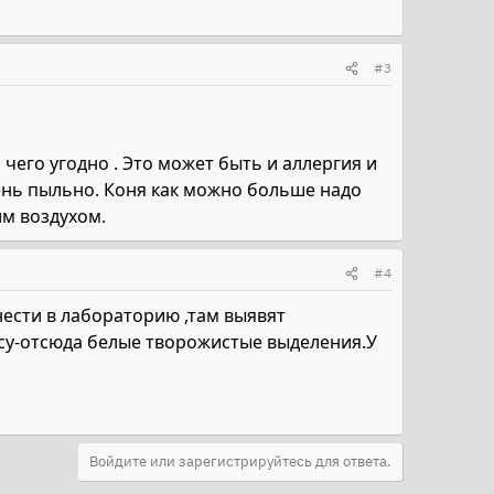
#3
а чего угодно . Это может быть и аллергия и
чень пыльно. Коня как можно больше надо
им воздухом.
#4
нести в лабораторию ,там выявят
осу-отсюда белые творожистые выделения.У
Войдите или зарегистрируйтесь для ответа.