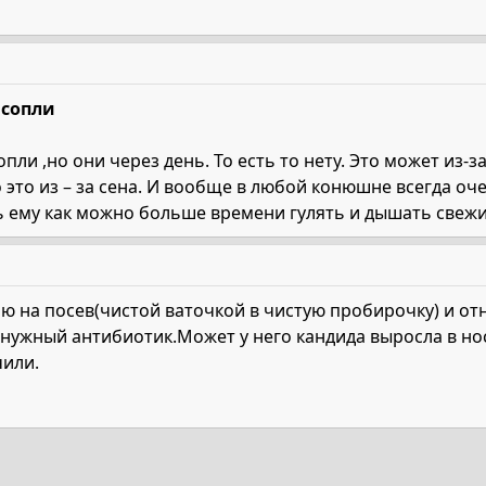
 сопли
пли ,но они через день. То есть то нету. Это может из-з
о это из – за сена. И вообще в любой конюшне всегда о
ть ему как можно больше времени гулять и дышать свеж
ю на посев(чистой ваточкой в чистую пробирочку) и от
 нужный антибиотик.Может у него кандида выросла в н
чили.