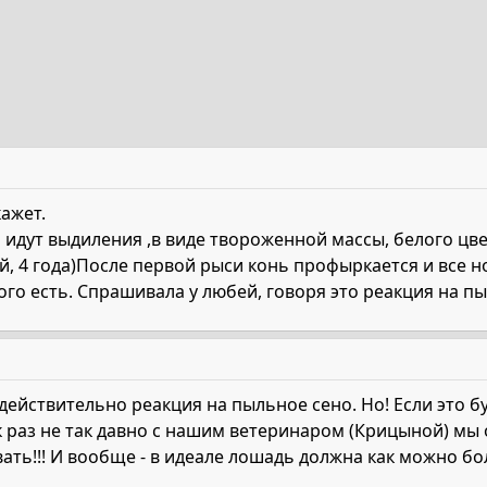
ажет.
 идут выдиления ,в виде твороженной массы, белого цвет
ой, 4 года)После первой рыси конь профыркается и все
ного есть. Спрашивала у любей, говоря это реакция на п
действительно реакция на пыльное сено. Но! Если это б
к раз не так давно с нашим ветеринаром (Крицыной) мы
ать!!! И вообще - в идеале лошадь должна как можно 