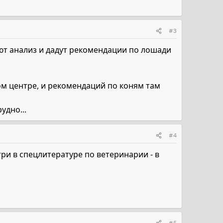
#3
ают анализ и дадут рекомендации по лошади
м центре, и рекомендаций по коням там
удно...
#4
ри в спецлитературе по ветеринарии - в
#5