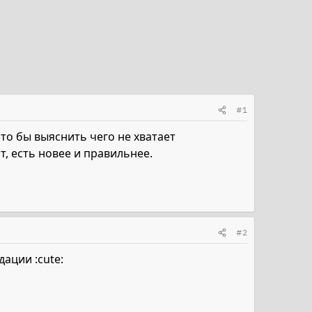
#1
то бы выяснить чего не хватает
, есть новее и правильнее.
#2
ации :cute: