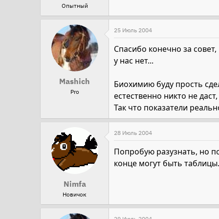
Опытный
25 Июль 2004
Спасибо конечно за совет,
у нас нет...
Mashich
Биохимию буду прость сде
Pro
естественно никто не даст, в
Так что показатели реальн
28 Июль 2004
Попробую разузнать, но п
конце могут быть таблицы. 
Nimfa
Новичок
29 Июль 2004