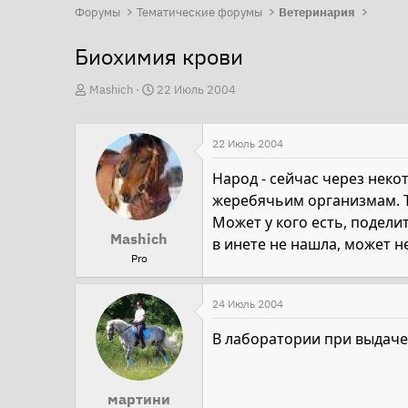
Форумы
Тематические форумы
Ветеринария
Биохимия крови
А
Д
Mashich
22 Июль 2004
в
а
т
т
22 Июль 2004
о
а
р
н
Народ - сейчас через неко
т
а
жеребячьим организмам. Та
е
ч
Может у кого есть, поделит
Mashich
м
а
в инете не нашла, может не
Pro
ы
л
а
24 Июль 2004
В лаборатории при выдаче 
мартини