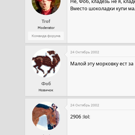
Не, Фоб, кладезь не я, клад
Вместо шоколадки купи м
Trof
Moderator
Команда форума
24 Октябрь 2002
Малой эту морковку ест за о
Фоб
Новичок
24 Октябрь 2002
2906 :lol: