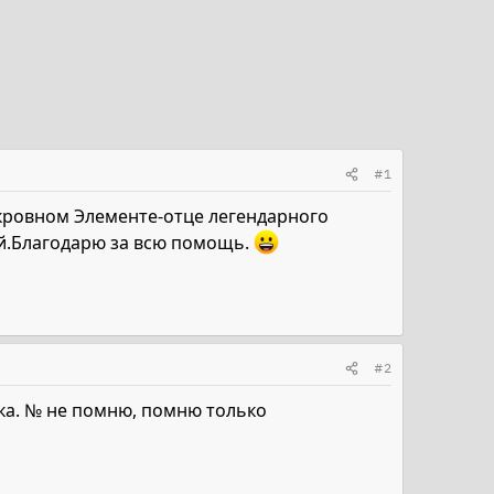
#1
окровном Элементе-отце легендарного
й.Благодарю за всю помощь.
#2
шка. № не помню, помню только