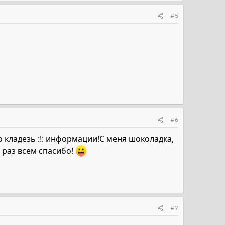
#5
#6
о кладезь :!: информации!С меня шоколадка,
 раз всем спасибо!
#7