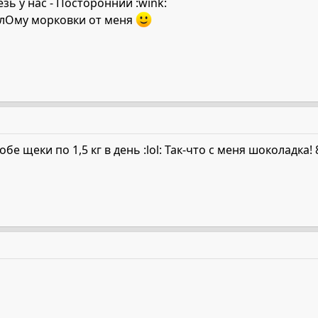
езь у нас - Посторонний :wink:
алОму морковки от меня
бе щеки по 1,5 кг в день :lol: Так-что с меня шоколадка! 