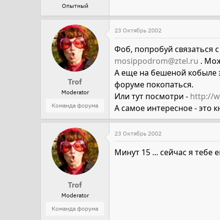
Опытный
23 Октябрь 2002
Фоб, попробуй связаться с
mosippodrom@ztel.ru
. Мож
А еще на бешеной кобыле э
Trof
форуме покопаться.
Moderator
Или тут посмотри -
http://
Команда форума
А самое интересное - это к
23 Октябрь 2002
Минут 15 ... сейчас я тебе
Trof
Moderator
Команда форума