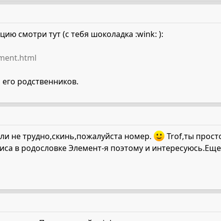
ю смотри тут (с тебя шоколадка :wink: ):
ment.html
 его родственников.
если не трудно,скинь,пожалуйста номер.
Trof,ты прост
риса в родословке Элемент-я поэтому и интересуюсь.Еще