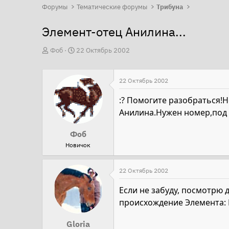
Форумы
Тематические форумы
Трибуна
Элемент-отец Анилина...
А
Д
Фоб
22 Октябрь 2002
в
а
т
т
22 Октябрь 2002
о
а
р
н
:? Помогите разобраться!
т
а
Анилина.Нужен номер,под 
е
ч
Фоб
м
а
Новичок
ы
л
а
22 Октябрь 2002
Если не забуду, посмотрю
происхождение Элемента: М
Gloria