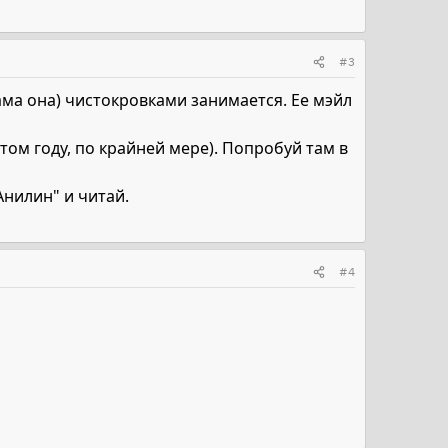
#3
ама она) чистокровками занимается. Ее мэйл
том году, по крайней мере). Попробуй там в
Анилин" и читай.
#4