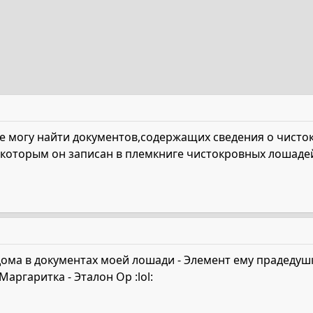
Не могу найти документов,содержащих сведения о чист
которым он записан в племкниге чистокровных лошаде
 дома в документах моей лошади - Элемент ему прадеду
аргаритка - Эталон Ор :lol: