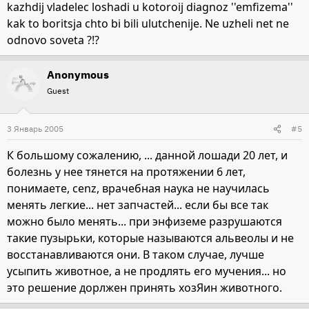
kazhdij vladelec loshadi u kotoroij diagnoz ''emfizema''
kak to boritsja chto bi bili ulutchenije. Ne uzheli net ne
odnovo soveta ?!?
Anonymous
Guest
3 Январь 2005
#5
К большому сожалению, ... данной лошади 20 лет, и
болезнь у нее тянется на протяжении 6 лет,
понимаете, cenz, врачебная наука не научилась
менять легкие... нет запчастей... если бы все так
можно было менять... при энфиземе разрушаются
такие пузырьки, которые называются альвеолы и не
восстанавливаются они. В таком случае, лучше
усыпить животное, а не продлять его мучения... но
это решение дорлжен принять хозЯин животного.