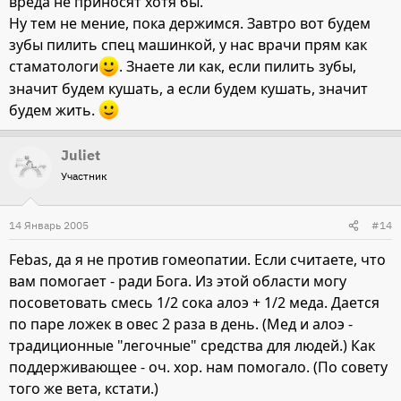
вреда не приносят хотя бы.
Ну тем не мение, пока держимся. Завтро вот будем
зубы пилить спец машинкой, у нас врачи прям как
стаматологи
. Знаете ли как, если пилить зубы,
значит будем кушать, а если будем кушать, значит
будем жить.
Juliet
Участник
14 Январь 2005
#14
Febas, да я не против гомеопатии. Если считаете, что
вам помогает - ради Бога. Из этой области могу
посоветовать смесь 1/2 сока алоэ + 1/2 меда. Дается
по паре ложек в овес 2 раза в день. (Мед и алоэ -
традиционные "легочные" средства для людей.) Как
поддерживающее - оч. хор. нам помогало. (По совету
того же вета, кстати.)