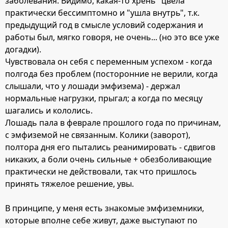
заболевания. Видимо, какая-то хрень "цвела"
практически бессимптомно и "ушла внутрь", т.к.
предыдущий год в смысле условий содержания и
работы был, мягко говоря, не очень... (но это все уже
догадки).
Чувствовала он себя с переменным успехом - когда
полгода без проблем (посторонние не верили, когда
слышали, что у лошади эмфизема) - держал
нормальные нагрузки, прыгал; а когда по месяцу
шагались и кололись.
Лошадь пала в феврале прошлого года по причинам,
с эмфиземой не связанным. Колики (заворот),
полтора дня его пытались реанимировать - сдвигов
никаких, а боли очень сильные + обезболивающие
практически не действовали, так что пришлось
принять тяжелое решение, увы.
В принципе, у меня есть знакомые эмфиземники,
которые вполне себе живут, даже выступают по