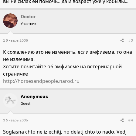
вы не силах ей помочь.. да и возраст уже у кобылы...
Doctor
Участник
1 Январь 2005
#3
К сожалению это не изменить, если змфизема, то она
не излечима.
Хотите почитайте об эмфиземе на ветеринарной
страничке
http://horsesandpeople.narod.ru
Anonymous
Guest
3 Январь 2005
#4
Soglasna chto ne izlechitj, no delatj chto to nado. Vedj