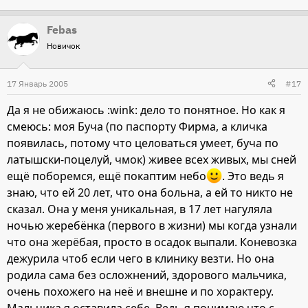
Febas
Новичок
17 Январь 2005
#17
Да я не обижаюсь :wink: дело то понятное. Но как я
смеюсь: моя Буча (по паспорту Фирма, а кличка
появилась, потому что целоваться умеет, буча по
латышски-поцелуй, чмок) живее всех живых, мы сней
ещё поборемся, ещё покаптим небо
. Это ведь я
знаю, что ей 20 лет, что она больна, а ей то никто не
сказал. Она у меня уникальная, в 17 лет нагуляла
ночью жеребёнка (первого в жизни) мы когда узнали
что она жерёбая, просто в осадок выпали. Коневозка
дежурила чтоб если чего в клинику везти. Но она
родила сама без осложнений, здорового мальчика,
очень похожего на неё и внешне и по хорактеру.