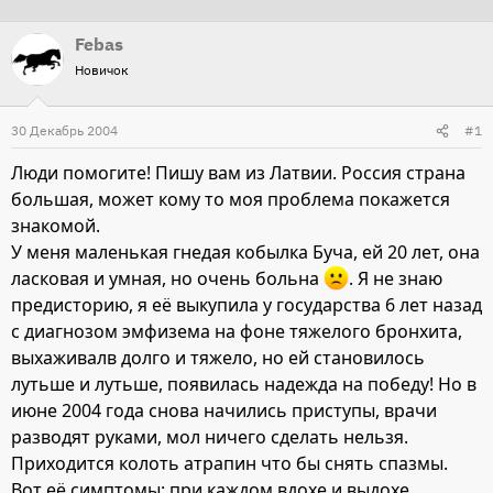
т
т
Febas
о
а
Новичок
р
н
т
а
30 Декабрь 2004
е
ч
#1
м
а
Люди помогите! Пишу вам из Латвии. Россия страна
ы
л
большая, может кому то моя проблема покажется
а
знакомой.
У меня маленькая гнедая кобылка Буча, ей 20 лет, она
ласковая и умная, но очень больна
. Я не знаю
предисторию, я её выкупила у государства 6 лет назад
с диагнозом эмфизема на фоне тяжелого бронхита,
выхаживалв долго и тяжело, но ей становилось
лутьше и лутьше, появилась надежда на победу! Но в
июне 2004 года снова начились приступы, врачи
разводят руками, мол ничего сделать нельзя.
Приходится колоть атрапин что бы снять спазмы.
Вот её симптомы: при каждом вдохе и выдохе