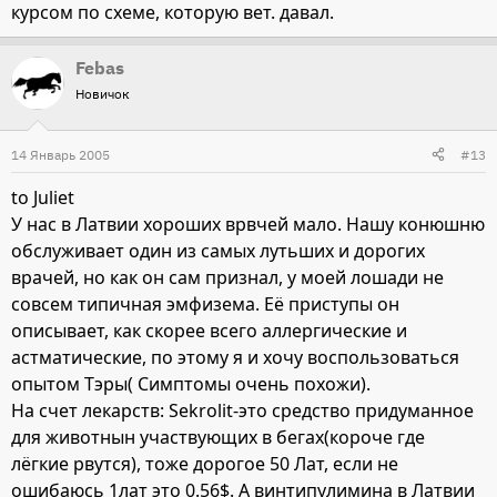
курсом по схеме, которую вет. давал.
Febas
Новичок
14 Январь 2005
#13
to Juliet
У нас в Латвии хороших врвчей мало. Нашу конюшню
обслуживает один из самых лутьших и дорогих
врачей, но как он сам признал, у моей лошади не
совсем типичная эмфизема. Её приступы он
описывает, как скорее всего аллергические и
астматические, по этому я и хочу воспользоваться
опытом Тэры( Симптомы очень похожи).
На счет лекарств: Sekrolit-это средство придуманное
для животнын участвующих в бегах(короче где
лёгкие рвутся), тоже дорогое 50 Лат, если не
ошибаюсь 1лат это 0.56$. А винтипулимина в Латвии