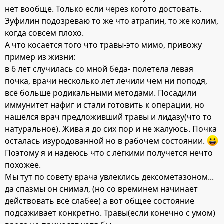
нет вообще. Только если через когото достовать.
Эуфилин подозреваю то же что атрапин, то же колим,
когда совсем плохо.
А что косается того что травы-это мимо, привожу
пример из жизни:
в 6 лет случилась со мной беда- полетела левая
почка, врачи несколько лет лечили чем ни поподя,
всё больше родикальными методами. Посадили
иммунитет нафиг и стали готовить к операции, но
нашёлся врач предложивший травы и лидазу(что то
натуральное). Жива я до сих пор и не жалуюсь. Почка
осталась изуродованной но в рабочем состоянии.
Поэтому я и надеюсь что с лёгкими получется нечто
похожее.
Мы тут по совету врача увлеклись дексометазоном...
да спазмы он снимал, (но со времинем начинает
действовать всё слабее) а вот общее состояние
подсаживает конкретно. Травы(если конечно с умом)