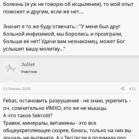
болезнь (я уж не говорю об исцылении), то мой опыт
поможет и другим, если же нет....
Значит я то же буду отвечать.: "У меня был друг
больной инфиземой, мы боролись и проиграли,
больше её нет! Удачи вам незнакомец, может Бог
услышит вашу молитву..."
Juliet
Участник
12 Январь 2005
#11
Febas, остановить разрушение - не знаю, укрепить -
оч. сомнительно ИМХО, это же не мышцы.
А что такое Sekrolit?
Травки, минералы, витамины - это все
общеукрепляющее скорее, боюсь, только на них вы
лошадь не вытяните. А у Teri (если я подумала про