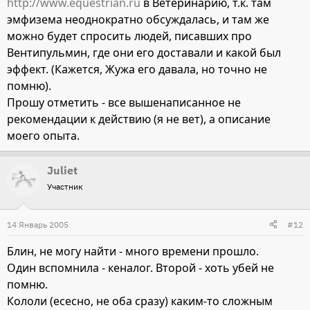
http://www.equestrian.ru
в Ветеринарию, т.к. там
эмфизема неоднократно обсуждалась, и там же
можно будет спросить людей, писавших про
Вентипульмин, где они его доставали и какой был
эффект. (Кажется, Жужа его давала, но точно не
помню).
Прошу отметить - все вышенаписанное не
рекомендации к действию (я не вет), а описание
моего опыта.
Juliet
Участник
14 Январь 2005
#12
Блин, не могу найти - много времени прошло.
Один вспомнила - кеналог. Второй - хоть убей не
помню.
Кололи (есесно, не оба сразу) каким-то сложным