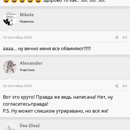
Здорово то как.. :lol: :lol: :lol:
Nikole
Новичок
19 Сентябрь 2003
#5
аааа... ну вечно меня все обвиняют!!!!!!
Alexander
Участник
19 Сентябрь 2003
#6
Вот это круто! Правда же ведь написана! Нет, ну
согласитесьправда!
P.S. Ну может слишком утриравано, но всё же!
lisa (lisa)