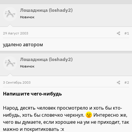
т
т
Лошадница (loshady2)
о
а
Новичок
р
н
т
а
29 Август 2003
#1
е
ч
м
а
удалено автором
ы
л
а
Лошадница (loshady2)
Новичок
3 Сентябрь 2003
#2
Напишите чего-нибудь
Народ, десять человек просмотрело и хоть бы кто-
нибудь, хоть бы словечко черкнул.
Интересно же,
чего вы думаете, если хорошее на ум не приходит, так
мажно и покритиковать :x