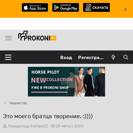
X
М
е
н
Вход
Регистрация
ю
Творчество
Это моего братца творение. :))))
А
Д
Лошадница (loshady2)
29 Август 2003
в
а