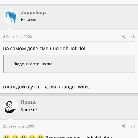
Jappeloup
Новичок
3 Сентябрь 2003
#3
на самом деле смешно :lol: :lol: :lol:
Люди, всё это шутка
в каждой шутке - доля правды :wink:
Проза
Опытный
18 Сентябрь 2003
#4