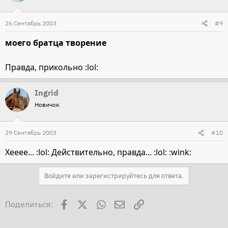
26 Сентябрь 2003
#9
моего братца творение
Правда, прикольно :lol:
Ingrid
Новичок
29 Сентябрь 2003
#10
Хееее... :lol: Действительно, правда... :lol: :wink:
Войдите или зарегистрируйтесь для ответа.
Facebook
X
WhatsApp
Электронная почта
Ссылка
Поделиться: