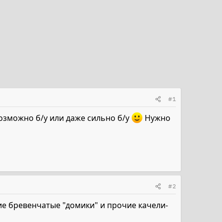
#1
возможно б/у или даже сильно б/у
Нужно
#2
кие бревенчатые "домики" и прочие качели-