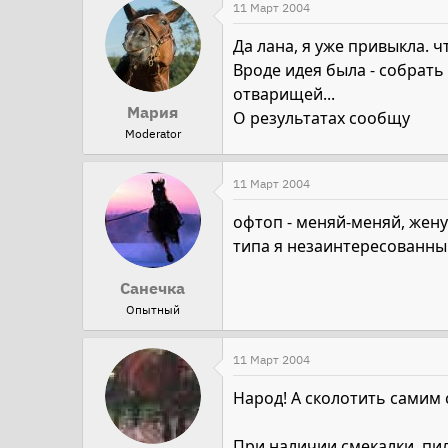
11 Март 2004
Да лана, я уже привыкла. ч
Вроде идея была - собрать
отварищей...
Мария
О результатах сообщу
Moderator
11 Март 2004
офтоп - меняй-меняй, жен
типа я незаинтересованный
Санечка
Опытный
11 Март 2004
Народ! А сколотить самим 
При наличии смекалки, пил