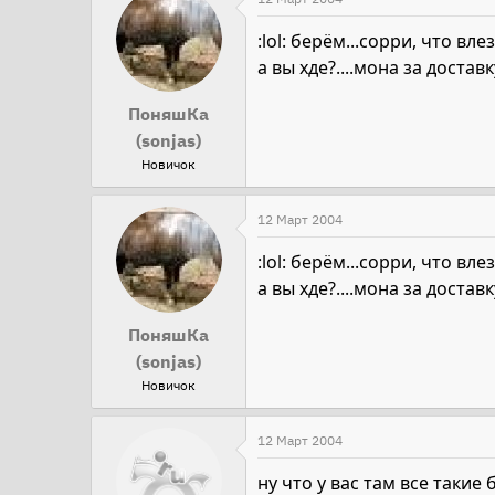
:lol: берём...сорри, что вл
а вы хде?....мона за доста
ПоняшКа
(sonjas)
Новичок
12 Март 2004
:lol: берём...сорри, что вл
а вы хде?....мона за доста
ПоняшКа
(sonjas)
Новичок
12 Март 2004
ну что у вас там все такие 