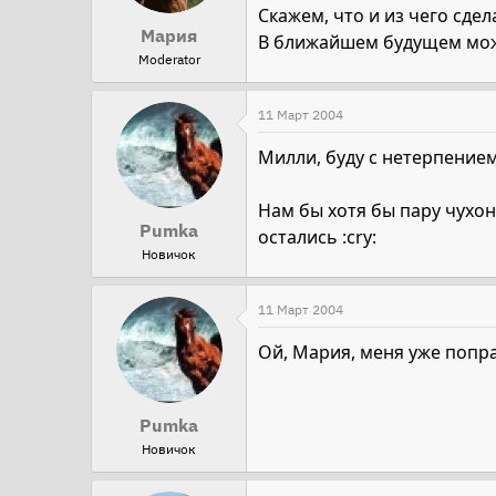
Скажем, что и из чего сдел
Мария
В ближайшем будущем можн
Moderator
11 Март 2004
Милли, буду с нетерпение
Нам бы хотя бы пару чухон
Pumka
остались :cry:
Новичок
11 Март 2004
Ой, Мария, меня уже поп
Pumka
Новичок