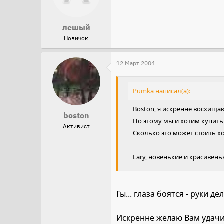
лешый
Новичок
12 Март 2004
Pumka написал(а):
Boston, я искренне восхища
boston
По этому мы и хотим купить 
Активист
Сколько это может стоить х
Lary, новенькие и красивень
Гы... глаза боятся - руки дел
Искренне желаю Вам удачи