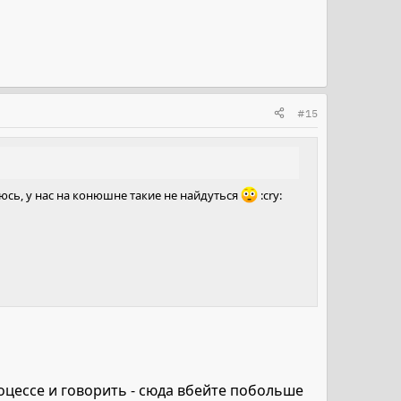
#15
сь, у нас на конюшне такие не найдуться
:cry:
оцессе и говорить - сюда вбейте побольше