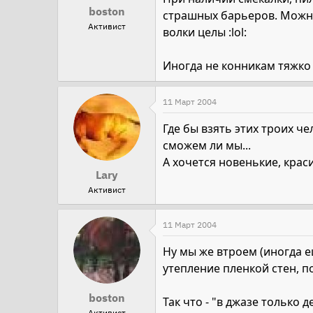
boston
страшных барьеров. Можно
Активист
волки целы :lol:
Иногда не конникам тяжко 
11 Март 2004
Где бы взять этих троих ч
сможем ли мы...
А хочется новенькие, красивы
Lary
Активист
11 Март 2004
Ну мы же втроем (иногда е
утепление пленкой стен, п
boston
Так что - "в джазе только д
Активист