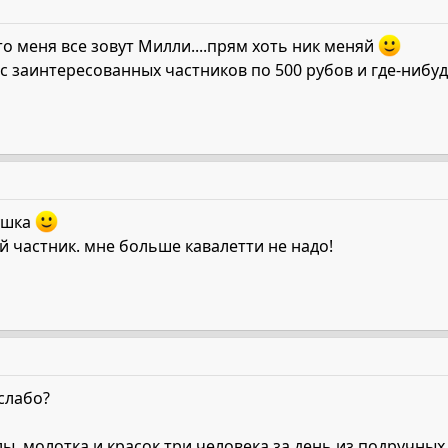
то меня все зовут Милли....прям хоть ник меняй
 с заинтересованных частников по 500 рубов и где-нибуд
ушка
 частник. мне больше кавалетти не надо!
слабо?
ы, молотка и красок три человека за день из подручных 