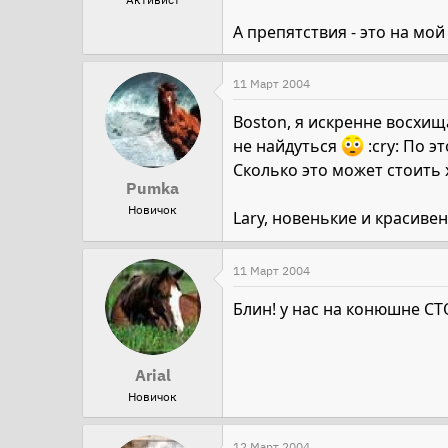
А препятствия - это на мой
11 Март 2004
Boston, я искренне восхи
не найдуться
:cry: По э
Сколько это может стоить
Pumka
Новичок
Lary, новенькие и красиве
11 Март 2004
Блин! у нас на конюшне СТ
Arial
Новичок
12 Март 2004