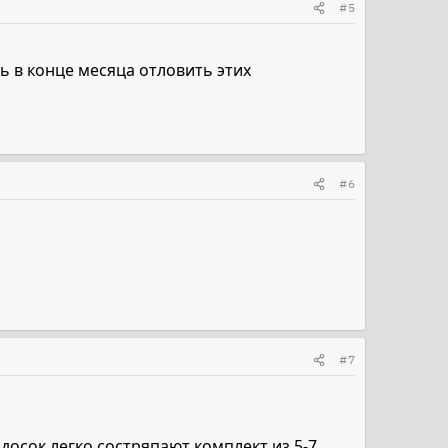
#5
ь в конце месяца отловить этих
#6
#7
досок легко состряпают комплект из 5-7