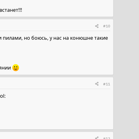
станет!!!
#10
 пилами, но боюсь, у нас на конюшне такие
оянии
#11
ol:
#12