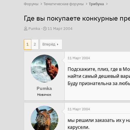
Форумы
Тематические форумы
Трибуна
Где вы покупаете конкурные пр
А
Д
Pumka
11 Март 2004
в
а
т
т
1
2
Вперёд
о
а
р
н
11 Март 2004
т
а
Подскажите, плиз, где в М
е
ч
найти самый дешевый вари
м
а
Буду признательна за люб
ы
л
Pumka
а
Новичок
11 Март 2004
мы решили заказать их у н
карусели.