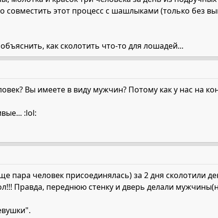
 совместить этот процесс с шашлыками (только без вып
объяснить, как сколотить что-то для лошадей...
еловек? Вы имеете в виду мужчин? Потому как у нас на 
е... :lol:
ще пара человек присоединялась) за 2 дня сколотили де
ол!!! Правда, переднюю стенку и дверь делали мужчины(
евушки".