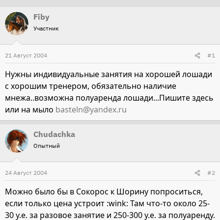
т
т
Fiby
о
а
Участник
р
н
т
а
21 Август 2004
#1
е
ч
м
а
Нужны индивидуальные занятия на хорошей лошади
ы
л
с хорошим тренером, обязательно наличие
а
мнежа..возможна полуаренда лошади...Пишите здесь
или на мыло
basteln@yandex.ru
Chudachka
Опытный
24 Август 2004
#2
Можно было бы в Сокорос к Шорину попроситься,
если только цена устроит :wink: Там что-то около 25-
30 у.е. за разовое занятие и 250-300 у.е. за полуаренду.