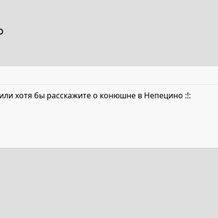
о
или хотя бы расскажите о конюшне в Непецино :!:
та