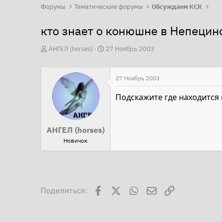
Форумы
Тематические форумы
Обсуждаем КСК
кто знает о конюшне в Непецин
А
Д
АНГЕЛ (horses)
27 Ноябрь 2003
в
а
т
т
27 Ноябрь 2003
о
а
р
н
Подскажите где находится 
т
а
е
ч
АНГЕЛ (horses)
м
а
Новичок
ы
л
а
Facebook
X
WhatsApp
Электронная поч
Ссылка
Поделиться: