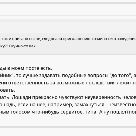
, а, как и описано выше, следовала приглашению хозяина сего заведения
у?! Скучно-то как...
ды в моем посте есть.
ник", то лучше задавать подобные вопросы "до того", а н
ени ответственность за возможные последствия лежит н
овать.
вать. Лошади прекрасно чувствуют неуверенность челове
ошадь, если на нее, например, замахнуться - неизвестно
зным голосом что-нибудь сердитое, типа "А ну пошел (п