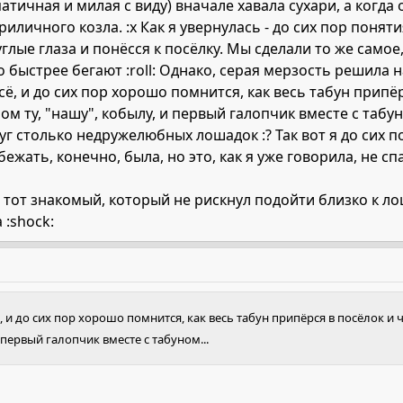
атичная и милая с виду) вначале хавала сухари, а когда 
риличного козла. :x Как я увернулась - до сих пор поня
углые глаза и понёсся к посёлку. Мы сделали то же самое
то быстрее бегают :roll: Однако, серая мерзость решила 
сё, и до сих пор хорошо помнится, как весь табун припё
м ту, "нашу", кобылу, и первый галопчик вместе с табуном
уг столько недружелюбных лошадок :? Так вот я до сих по
 бежать, конечно, была, но это, как я уже говорила, не с
 тот знакомый, который не рискнул подойти близко к л
 :shock:
ё, и до сих пор хорошо помнится, как весь табун припёрся в посёлок и
 первый галопчик вместе с табуном...