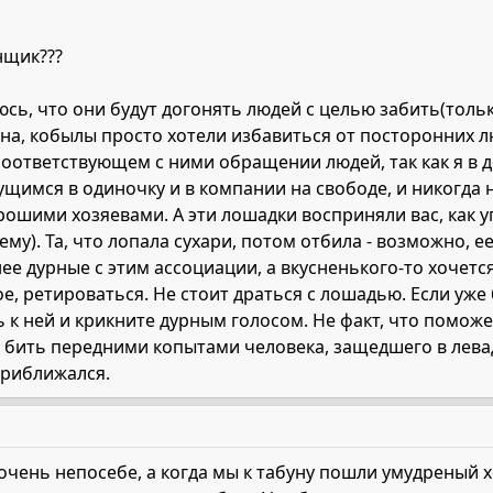
нщик???
юсь, что они будут догонять людей с целью забить(толь
уна, кобылы просто хотели избавиться от посторонних л
 соответствующем с ними обращении людей, так как я в 
щимся в одиночку и в компании на свободе, и никогда 
ошими хозяевами. А эти лошадки восприняли вас, как у
му). Та, что лопала сухари, потом отбила - возможно, ее
нее дурные с этим ассоциации, а вкусненького-то хочется.
ое, ретироваться. Не стоит драться с лошадью. Если уж
 к ней и крикните дурным голосом. Не факт, что помож
 бить передними копытами человека, защедшего в лева
 приближался.
о очень непосебе, а когда мы к табуну пошли умудреный 