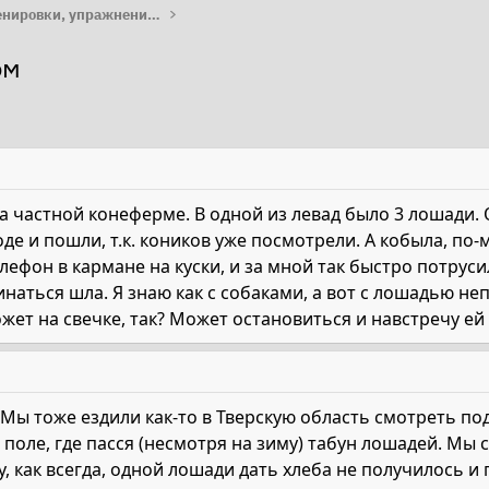
Работа с лошадью: тренировки, упражнения, лайфхаки
ом
 частной конеферме. В одной из левад было 3 лошади. 
е и пошли, т.к. коников уже посмотрели. А кобыла, по-м
елефон в кармане на куски, и за мной так быстро потрус
наться шла. Я знаю как с собаками, а вот с лошадью неп
ет на свечке, так? Может остановиться и навстречу ей
? Мы тоже ездили как-то в Тверскую область смотреть по
 поле, где пасся (несмотря на зиму) табун лошадей. Мы
у, как всегда, одной лошади дать хлеба не получилось и 