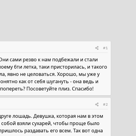
#1
Они сами резво к нам подбежали и стали
оему 6ти летка, таки присторилась, и такого
ила, явно не целоваться. Хорошо, мы уже у
онятно как от себя шугануть - она ведь и
 попереть? Посоветуйте плиз. Спасибо!
#2
друге лошадь. Девушка, которая нам в этом
 с собой взяли сухарей, чтобы проще было
пришлось раздавать его всем. Так вот одна