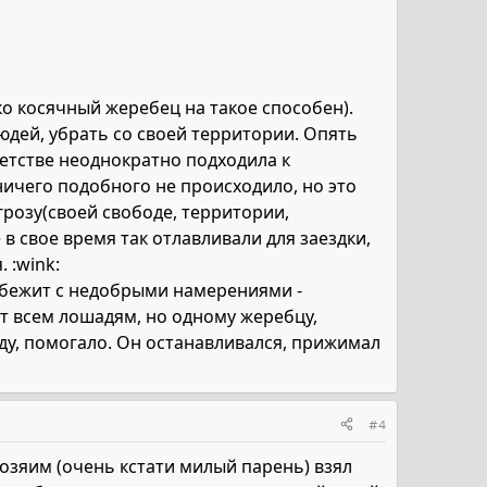
ко косячный жеребец на такое способен).
юдей, убрать со своей территории. Опять
детстве неоднократно подходила к
ничего подобного не происходило, но это
грозу(своей свободе, территории,
 в свое время так отлавливали для заездки,
 :wink:
е бежит с недобрыми намерениями -
ет всем лошадям, но одному жеребцу,
ду, помогало. Он останавливался, прижимал
#4
хозяим (очень кстати милый парень) взял