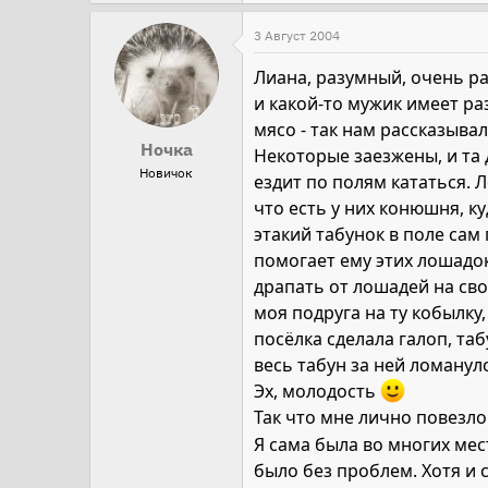
3 Август 2004
Лиана, разумный, очень ра
и какой-то мужик имеет ра
мясо - так нам рассказывали
Ночка
Некоторые заезжены, и та 
Новичок
ездит по полям кататься. 
что есть у них конюшня, к
этакий табунок в поле сам
помогает ему этих лошадок 
драпать от лошадей на сво
моя подруга на ту кобылку,
посёлка сделала галоп, та
весь табун за ней ломанул
Эх, молодость
Так что мне лично повезл
Я сама была во многих мес
было без проблем. Хотя и 