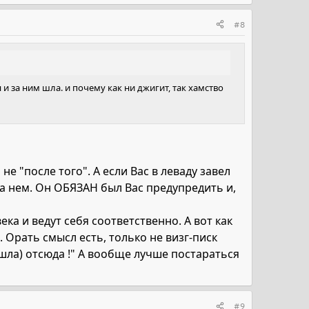
#8
 и за ним шла. и почему как ни джигит, так хамство
е "после того". А если Вас в леваду завел
а нем. Он ОБЯЗАН был Вас предупредить и,
ка и ведут себя соответственно. А вот как
. Орать смысл есть, только не визг-писк
ошла) отсюда !" А вообще лучше постараться
#9