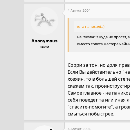
4 Август 2004
юга написал(а):
не "лезла" я куда не просят
Anonymous
вместо совета мастера чайник
Guest
Сорри за тон, но доля прав
Если Вы действительно "чай
хозяин, то в большей степ
скажем так, проинструктир
Самое главное - не панико
себя поведет та или иная л
"спасите-помогите", а гро
смыться побыстрее.
4 Август 2004