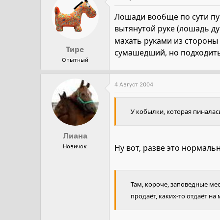
Лошади вообще по сути пу
вытянутой руке (лошадь ду
махать руками из стороны
Тире
сумашедший, но подходит
Опытный
4 Август 2004
У кобылки, которая пиналас
Лиана
Ну вот, разве это нормаль
Новичок
Там, короче, заповедные ме
продаёт, каких-то отдаёт на м