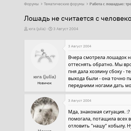
Форумы
Тематические форумы
Лошадь не считается с человек
А
Д
юга (julia)
3 Август 2004
в
а
т
т
3 Август 2004
о
а
р
н
Вчера смотрела лошадок на
т
а
оттеснять обратно. Мы врод
е
ч
пня дала хозяину сбоку - т
юга (julia)
м
а
выхода были - она точно пи
Новичок
ы
л
передними ногами дать мож
а
3 Август 2004
Мда, знакомая ситуация. :
помогала, потащила всех в
отловить "нашу" кобылу. Н