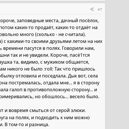
#7
короче, заповедные места, дачный посёлок,
отом каких-то продаёт, каких-то отдаёт на
довольно много (сколько - не считала).
) с какими-то своими друзьями летом на них
 времени пасутся в полях. Говорили нам,
шни так и не увидели. Короче, пасё1тся
вушка та, видимо, с мужиком общается,
ам никого не было :roll: Так что пришлось
былку отловила и поседлала. Дык вот, села
 она постремалась, отдала мне... я в сторону
лала галоп в противоположную сторону... и
римеривались, но обошлось... весело было.
т и вовремя смыться от серой злюки.
уга на полях, и подходить к ним можно
. В том-то и разница.