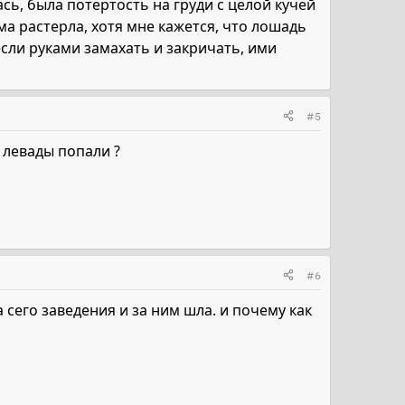
сь, была потертость на груди с целой кучей
ама растерла, хотя мне кажется, что лошадь
если руками замахать и закричать, ими
#5
ь левады попали ?
#6
а сего заведения и за ним шла. и почему как