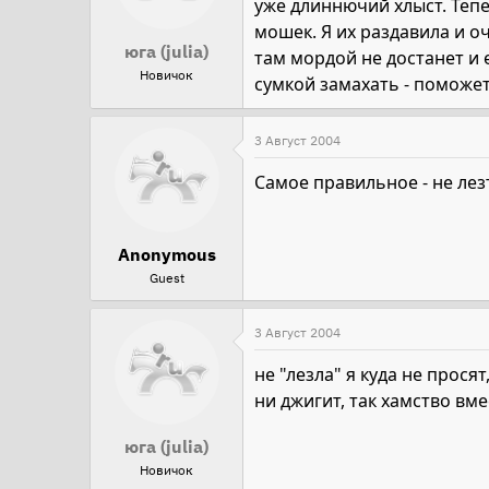
уже длиннючий хлыст. Тепе
мошек. Я их раздавила и оч
юга (julia)
там мордой не достанет и 
Новичок
сумкой замахать - поможет?
3 Август 2004
Самое правильное - не лезт
Anonymous
Guest
3 Август 2004
не "лезла" я куда не прося
ни джигит, так хамство вме
юга (julia)
Новичок