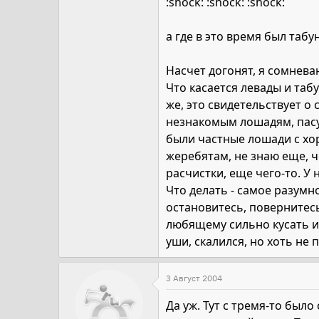
:shock: :shock: :shock:
а где в это время был табу
Насчет догонят, я сомнева
Что касается левады и таб
же, это свидетельствует о
незнакомым лошадям, пасу
были частные лошади с хор
жеребятам, не знаю еще, че
расчистки, еще чего-то. У 
Что делать - самое разумн
остановитесь, повернитесь
любящему сильно кусать и
уши, скалился, но хоть не
3 Август 2004
Да уж. Тут с тремя-то был