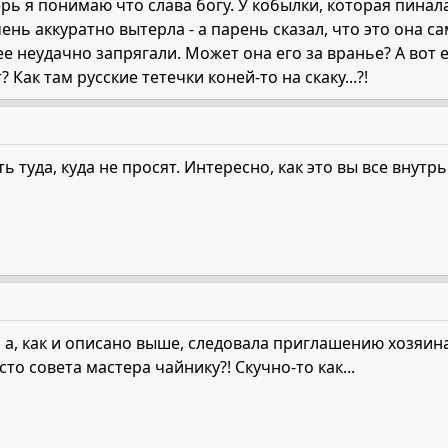
рь я понимаю что слава богу. У кобылки, которая пинала
ень аккуратно вытерла - а парень сказал, что это она с
ее неудачно запрягали. Может она его за вранье? А вот 
 Как там русские тетечки коней-то на скаку...?!
ь туда, куда не просят. Интересно, как это вы все внутр
т, а, как и описано выше, следовала приглашению хозяин
сто совета мастера чайнику?! Скучно-то как...