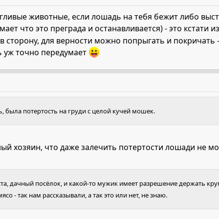
гливые животные, если лошадь на тебя бежит либо выс
мает что это преграда и останавливается) - это кстати 
 в сторону, для верности можно попрыгать и покричать 
ь уж точно передумает
ь, была потертость на груди с целой кучей мошек.
ный хозяин, что даже залечить потертости лошади не м
ста, дачный посёлок, и какой-то мужик имеет разрешение держать круп
ясо - так нам рассказывали, а так это или нет, не знаю.