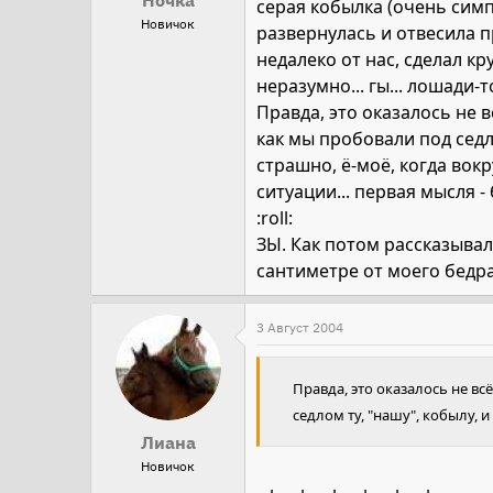
Ночка
серая кобылка (очень симп
Новичок
развернулась и отвесила п
недалеко от нас, сделал кр
неразумно... гы... лошади-
Правда, это оказалось не в
как мы пробовали под седло
страшно, ё-моё, когда вокр
ситуации... первая мысля -
:roll:
ЗЫ. Как потом рассказывал
сантиметре от моего бедра
3 Август 2004
Правда, это оказалось не вс
седлом ту, "нашу", кобылу, и
Лиана
Новичок