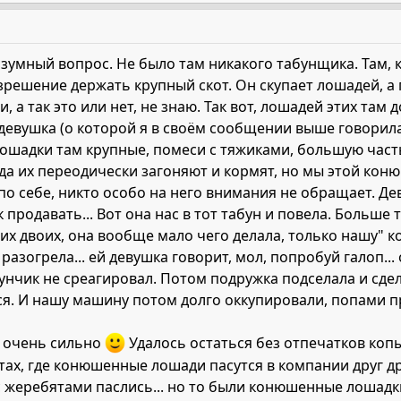
зумный вопрос. Не было там никакого табунщика. Там, 
зрешение держать крупный скот. Он скупает лошадей, а п
, а так это или нет, не знаю. Так вот, лошадей этих там 
девушка (о которой я в своём сообщении выше говорила
Лошадки там крупные, помеси с тяжиками, большую часть
уда их переодически загоняют и кормят, но мы этой коню
 по себе, никто особо на него внимания не обращает. Де
продавать... Вот она нас в тот табун и повела. Больше т
их двоих, она вообще мало чего делала, только нашу" ко
 разогрела... ей девушка говорит, мол, попробуй галоп...
бунчик не среагировал. Потом подружка подселала и сде
ся. И нашу машину потом долго оккупировали, попами п
о очень сильно
Удалось остаться без отпечатков копы
тах, где конюшенные лошади пасутся в компании друг др
с жеребятами паслись... но то были конюшенные лошадки