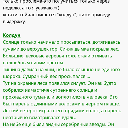
только проблема-это получиться только через
неделю, а то я уезжаю.=((
кстати, сейчас пишется "колдун", ниже приведу
выдержку.
Колдун
Солнце только начинало просыпаться, дотягиваясь
лучами до верхушек гор. Синяя дымка покрыла лес.
Большие, вековые деревья тоже стали отливать
волшебным синим цветом.
Тишина давила на уши, не было слышно не единого
шороха. Сумрачный лес просыпался....
Тут на окраине леса появился силуэт. Он как будто
собрался из частичек утреннего солнца и
прохладного тумана, и воплотился в человека. Это
был парень с длинными волосами в черном плаще.
Легкий ветерок играл с его прядями волос, а парень
неотрывно всматривался вдаль.
На небе еще были видны серебряные звезды. Он