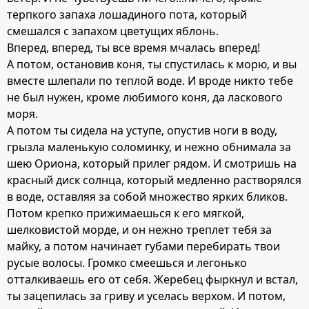
терпкого запаха лошадиного пота, который
смешался с запахом цветущих яблонь.
Вперед, вперед, ты все время мчалась вперед!
А потом, остановив коня, ты спустилась к морю, и вы
вместе шлепали по теплой воде. И вроде никто тебе
не был нужен, кроме любимого коня, да ласкового
моря.
А потом ты сидела на уступе, опустив ноги в воду,
грызла маленькую соломинку, и нежно обнимала за
шею Ориона, который прилег рядом. И смотришь на
красный диск солнца, который медленно растворялся
в воде, оставляя за собой множество ярких бликов.
Потом крепко прижимаешься к его мягкой,
шелковистой морде, и он нежно треплет тебя за
майку, а потом начинает губами перебирать твои
русые волосы. Громко смеешься и легонько
отталкиваешь его от себя. Жеребец фыркнул и встал,
ты зацепилась за гриву и уселась верхом. И потом,