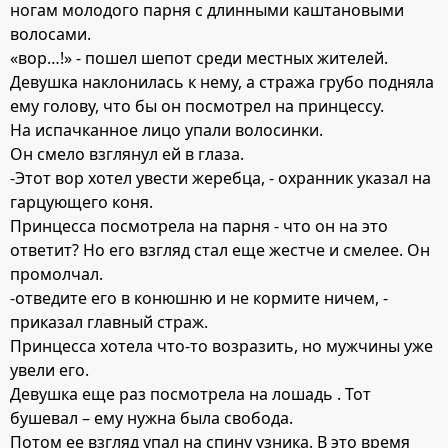
ногам молодого парня с длинными каштановыми
волосами.
«вор…!» - пошел шепот среди местных жителей.
Девушка наклонилась к нему, а стража грубо подняла
ему голову, что бы он посмотрел на принцессу.
На испачканное лицо упали волосинки.
Он смело взглянул ей в глаза.
-Этот вор хотел увести жеребца, - охранник указал на
гарцующего коня.
Принцесса посмотрела на парня - что он на это
ответит? Но его взгляд стал еще жестче и смелее. Он
промолчал.
-отведите его в конюшню и не кормите ничем, -
приказал главный страж.
Принцесса хотела что-то возразить, но мужчины уже
увели его.
Девушка еще раз посмотрела на лошадь . Тот
бушевал – ему нужна была свобода.
Потом ее взгляд упал на спину узника. В это время