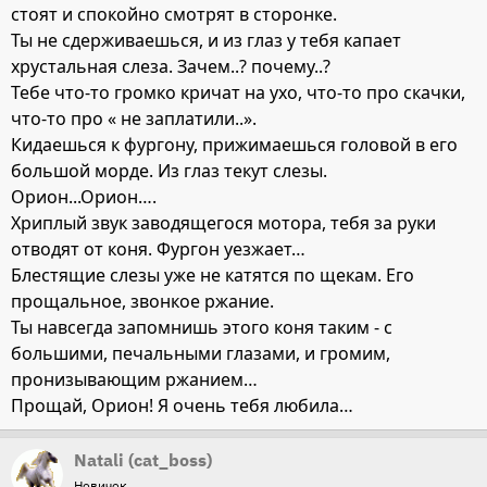
стоят и спокойно смотрят в сторонке.
Ты не сдерживаешься, и из глаз у тебя капает
хрустальная слеза. Зачем..? почему..?
Тебе что-то громко кричат на ухо, что-то про скачки,
что-то про « не заплатили..».
Кидаешься к фургону, прижимаешься головой в его
большой морде. Из глаз текут слезы.
Орион...Орион….
Хриплый звук заводящегося мотора, тебя за руки
отводят от коня. Фургон уезжает…
Блестящие слезы уже не катятся по щекам. Его
прощальное, звонкое ржание.
Ты навсегда запомнишь этого коня таким - с
большими, печальными глазами, и громим,
пронизывающим ржанием…
Прощай, Орион! Я очень тебя любила…
Natali (cat_boss)
Новичок