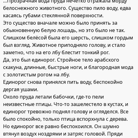
…Прозрачная вода пруда нечетко отражала морду
белоснежного животного. Существо пило воду, едва
касаясь губами стеклянной поверхности.
Это существо вначале можно было принять за
обыкновенную белую лошадь, но это было не так.
Слишком белёсой была его шерсть, слишком гордым
был взгляд. Животное приподняло голову, и стало
заметно, что на его лбу блестит тонкий рог.
Да, это был единорог. Стройное тело арабского
скакуна, длинные, быстрые ноги, и благородная мода
с золотистым рогом на лбу.
Единорог снова принялся пить воду, беспокойно
дергая ушами.
Около пруда летали бабочки, где-то пели
неизвестные птицы. Что-то зашелестело в кустах, и
единорог тревожно поднял голову и огляделся. Все
было спокойно, только птица вспорхнула с дерева.
Но единорог все равно беспокоился. Он шумно
втянул воздух ноздрями и затряс головой. Пряди