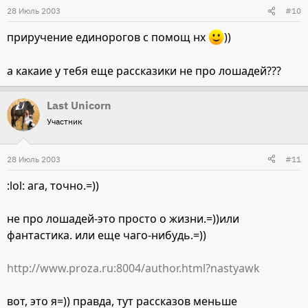
28 Июль 2003
#10
приручение единорогов с помощ нх
))
а какаие у тебя еще рассказики не про лошадей???
Last Unicorn
Участник
28 Июль 2003
#11
:lol: ага, точно.=))
не про лошадей-это просто о жизни.=))или
фантастика. или еще чаго-нибудь.=))
http://www.proza.ru:8004/author.html?nastyawk
вот, это я=)) правда, тут рассказов меньше