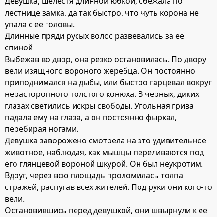
Девушка, шелестя длинной юбкой, сбежала по
лестнице замка, да так быстро, что чуть корона не
упала с ее головы.
Длинные пряди русых волос развевались за ее
спиной
Выбежав во двор, она резко остановилась. По двору
вели изящного вороного жеребца. Он постоянно
приподнимался на дыбы, или быстро гарцевал вокруг
нерасторопного толстого конюха. В черных, диких
глазах светились искры свободы. Угольная грива
падала ему на глаза, а он постоянно фыркал,
перебирая ногами.
Девушка заворожено смотрела на это удивительное
животное, наблюдая, как мышцы переливаются под
его глянцевой вороной шкурой. Он был неукротим.
Вдруг, через всю площадь проломилась толпа
стражей, распугав всех жителей. Под руки они кого-то
вели.
Остановившись перед девушкой, они швырнули к ее