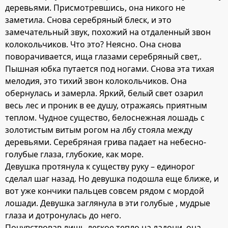
деревьями. Присмотревшись, она никого не
заметила. Снова серебряный блеск, и это
замечательный звук, похожий на отдаленный звон
колокольчиков. Что это? Неясно. Она снова
поворачивается, ища глазами серебряный свет,.
Пышная юбка путается под ногами. Снова эта тихая
мелодия, это тихий звон колокольчиков. Она
обернулась и замерла. Яркий, белый свет озарил
весь лес и проник в ее душу, отражаясь приятным
теплом. Чудное существо, белоснежная лошадь с
золотистым витым рогом на лбу стояла между
деревьями. Серебряная грива падает на небесно-
голубые глаза, глубокие, как море.
Девушка протянула к существу руку – единорог
сделал шаг назад. Но девушка подошла еще ближе, и
вот уже кончики пальцев совсем рядом с мордой
лошади. Девушка заглянула в эти голубые , мудрые
глаза и дотронулась до него.
Почувствовав лишь легкое тепло на ладони, она