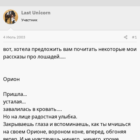
т
т
Last Unicorn
о
а
Участник
р
н
т
а
4 Июль 2003
е
ч
#1
м
а
вот, хотела предложить вам почитать некоторые мои
ы
л
рассказы про лошадей.....
а
Орион
Пришла...
усталая…
завалилась в кровать….
Но на лице радостная улыбка.
Закрываешь глаза и вспоминаешь, как ты мчишься
на своем Орионе, вороном коне, вперед, обгоняя
ветер. И не чувствуешь ничего...ничего, кроме