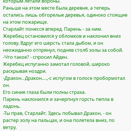
которым летали вороны.
Раньше на этом месте была деревня, а теперь
остались лишь обгорелые деревья, одиноко стоящие
на этом пожарище.
Старлайт понесся вперед. Парень - за ним.
Жеребец остановился у обломков и наклонил вниз
голову. Вдруг его шерсть стала дыбом, и он
неожиданно отпрянул, подняв столб золы за собой.
-Что такое? - спросил Айден.
Жеребец испуганно замотал головой, широко
раскрывая ноздри.
-Дракон.. Дракон….,-с испугом в голосе пробормотал
он.
Его синие глаза были полны страха.
Парень наклонился и зачерпнул горсть пепла в
ладонь.
-Ты прав, Старлайт. Здесь побывал Дракон, - он
растер золу на пальцах, и она полетела вниз, по
ветру.