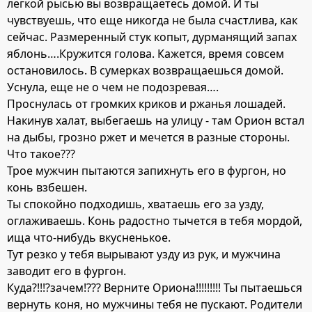
легкой рысью вы возвращаетесь домой. И ты
чувствуешь, что еще никогда не была счастлива, как
сейчас. Размеренный стук копыт, дурманящий запах
яблонь….Кружится голова. Кажется, время совсем
остановилось. В сумерках возвращаешься домой.
Уснула, еще не о чем не подозревая….
Проснулась от громких криков и ржанья лошадей.
Накинув халат, выбегаешь на улицу - там Орион встал
на дыбы, грозно ржет и мечется в разные стороны.
Что такое???
Трое мужчин пытаются запихнуть его в фургон, но
конь взбешен.
Ты спокойно подходишь, хватаешь его за узду,
оглаживаешь. Конь радостно тычется в тебя мордой,
ища что-нибудь вкусненькое.
Тут резко у тебя вырывают узду из рук, и мужчина
заводит его в фургон.
Куда?!!!?зачем!??? Верните Ориона!!!!!!!!! Ты пытаешься
вернуть коня, но мужчины тебя не пускают. Родители