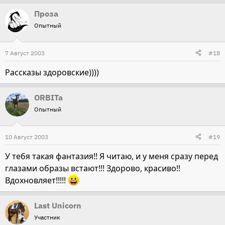
Проза
Опытный
7 Август 2003
#18
Рассказы здоровские))))
ORBITa
Опытный
10 Август 2003
#19
У тебя такая фантазия!! Я читаю, и у меня сразу перед
глазами образы встают!!! Здорово, красиво!!
Вдохновляет!!!!!
Last Unicorn
Участник