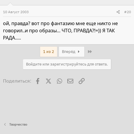
10 Август 2003
#20
ой, правда? вот про фантазию мне еще никто не
говорил..и про образы... ЧТО, ПРАВДА?!=)) Я ТАК
РАДА.....
Last
1 из 2
Вперёд
Войдите или зарегистрируйтесь для ответа.
Facebook
X
WhatsApp
Электронная почта
Ссылка
Поделиться:
Творчество