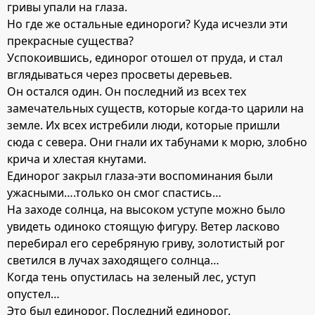
гривы упали на глаза.
Но где же остальные единороги? Куда исчезли эти
прекрасные существа?
Успокоившись, единорог отошел от пруда, и стал
вглядываться через просветы деревьев.
Он остался один. Он последний из всех тех
замечательных существ, которые когда-то царили на
земле. Их всех истребили люди, которые пришли
сюда с севера. Они гнали их табунами к морю, злобно
крича и хлестая кнутами.
Единорог закрыл глаза-эти воспоминания были
ужасными….только он смог спастись…
На заходе солнца, на высоком уступе можно было
увидеть одиноко стоящую фигуру. Ветер ласково
перебирал его серебряную гриву, золотистый рог
светился в лучах заходящего солнца…
Когда тень опустилась на зеленый лес, уступ
опустел…
Это был единорог. Последний единорог.