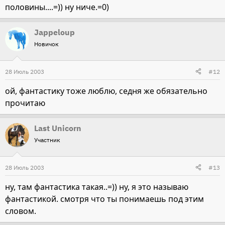
половины....=)) ну ниче.=0)
Jappeloup
Новичок
28 Июль 2003
#12
ой, фантастику тоже люблю, седня же обязательно
прочитаю
Last Unicorn
Участник
28 Июль 2003
#13
ну, там фантастика такая..=)) ну, я это называю
фантастикой. смотря что ты понимаешь под этим
словом.