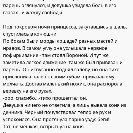
парень оглянулся, и девушка увидела боль в его
глазах…и жажду свободы…
Под покровом ночи принцесса, закутавшись в шаль,
спустилась в конюшни.
По бокам были морды лошадей разных мастей и
нравов. В самом углу она услышала нервное
пофыркивание - там стоял Вороной. И тут же
заметила легкое движение- там же был привязан и
парень. Он испуганно поднял голову, но она тихо
прислонила палец к своим губам, приказав ему
молчать. Достав маленький ножик, она распорола
веревку на его руках.
-ооо, спасибо…-тихо прошептал он.
Девушка ничего не ответила, а лишь вывела коня из
денника. Черный почувствовал тепло ее рук и
успокоился. Она протянула парню узду: беги!
Тот, не мешкая, вспрыгнул на коня.