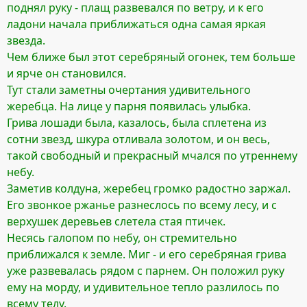
поднял руку - плащ развевался по ветру, и к его
ладони начала приближаться одна самая яркая
звезда.
Чем ближе был этот серебряный огонек, тем больше
и ярче он становился.
Тут стали заметны очертания удивительного
жеребца. На лице у парня появилась улыбка.
Грива лошади была, казалось, была сплетена из
сотни звезд, шкура отливала золотом, и он весь,
такой свободный и прекрасный мчался по утреннему
небу.
Заметив колдуна, жеребец громко радостно заржал.
Его звонкое ржанье разнеслось по всему лесу, и с
верхушек деревьев слетела стая птичек.
Несясь галопом по небу, он стремительно
приближался к земле. Миг - и его серебряная грива
уже развевалась рядом с парнем. Он положил руку
ему на морду, и удивительное тепло разлилось по
всему телу.