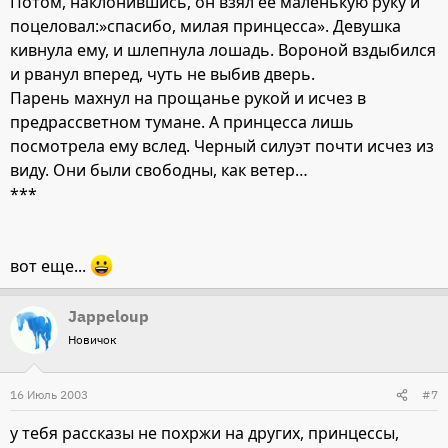
Потом, наклонившись, он взял ее маленькую руку и
поцеловал:»спасибо, милая принцесса». Девушка
кивнула ему, и шлепнула лошадь. Вороной вздыбился
и рванул вперед, чуть не выбив дверь.
Парень махнул на прощанье рукой и исчез в
предрассветном тумане. А принцесса лишь
посмотрела ему вслед. Черный силуэт почти исчез из
виду. Они были свободны, как ветер…
***
вот еще...
Jappeloup
Новичок
16 Июль 2003
#7
у тебя рассказы не похржи на других, принцессы,