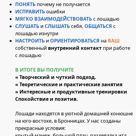
ПОНЯТЬ
почему не получается
ИСПРАВИТЬ
ошибки
МЯГКО ВЗАИМОДЕЙСТВОВАТЬ
с лошадью
СЛУШАТЬ
и
СЛЫШАТЬ
себя,
ОБЩАТЬСЯ
с
лошадью изнутри
НАСТРОИТЬ
и
ОРИЕНТИРОВАТЬСЯ
на
ВАШ
собственный
внутренний контакт
при работе
с лошадью
В ИТОГЕ ВЫ ПОЛУЧИТЕ
« Творческий и чуткий подход.
« Теоретические и практические занятия
« Интересные и продуктивные тренировки
Спокойствие и позитив.
Лошади находятся в уютной домашней конюшне
на юго-востоке, в Бронницах. У нас созданы
прекрасные условия:
крытый манеж, большой плац, раздевалка итд.