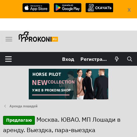
X
М
е
н
Вход
Регистрация
ю
Аренда лошадей
Москва. ЮВАО. МП Лошади в
Предлагаю
аренду. Выездка, пара-выездка