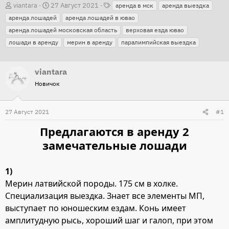
Т
А
Д
viantara
27 Август 2021
аренда в мск
аренда выездка
е
в
а
аренда лошадей
аренда лошадей в ювао
г
т
т
аренда лошадей московская область
верховая езда ювао
и
о
а
лошади в аренду
мерин в аренду
паралимпийская выездка
р
н
т
а
viantara
е
ч
Новичок
м
а
ы
л
27 Август 2021
#1
а
Предлагаются в аренду 2
замечательные лошади
1)
Мерин латвийской породы. 175 см в холке.
Специализация выездка. Знает все элементы МП,
выступает по юношеским ездам. Конь имеет
амплитудную рысь, хороший шаг и галоп, при этом