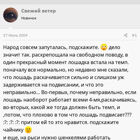
т
т
Свежий ветер
о
а
Новичок
р
н
т
а
17 Июнь 2004
#1
е
ч
м
а
Народ совсем запуталась, подскажите.
дело
ы
л
значит так. раскрепощала на свободном поводу, в
а
один прекрасный момент лошадка встала на темп.
поначалу все нормально, но недавно мне сказали,
что лошадь раскачивается сильно и слишком уж
задерживается на подвисании, и что это
неправильно... Во-первых, почему неправильно, если
лошадь наоборот работает всеми 4-мя,раскачиваясь,
во-вторых, какой же тогда должен быть темп, и
,потом, что плохово в том что лошадь подвисает???
:?: :?: :?: притом ей то это нравится. подскажите
чайнику
и еще, на рыси нужно шенкелями работать