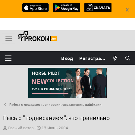
X
М
е
н
Вход
Регистрация
ю
Работа с лошадью: тренировки, упражнения, лайфхаки
Рысь с "подвисанием", что правильно
А
Д
Свежий ветер
17 Июнь 2004
в
а