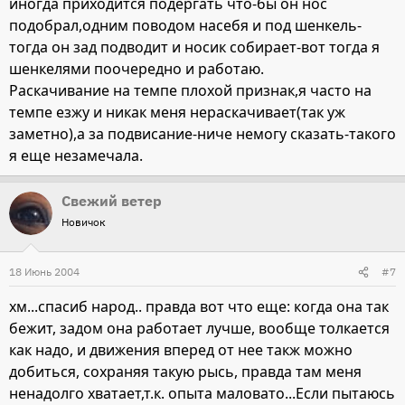
иногда приходится подергать что-бы он нос
подобрал,одним поводом насебя и под шенкель-
тогда он зад подводит и носик собирает-вот тогда я
шенкелями поочередно и работаю.
Раскачивание на темпе плохой признак,я часто на
темпе езжу и никак меня нераскачивает(так уж
заметно),а за подвисание-ниче немогу сказать-такого
я еще незамечала.
Свежий ветер
Новичок
18 Июнь 2004
#7
хм...спасиб народ.. правда вот что еще: когда она так
бежит, задом она работает лучше, вообще толкается
как надо, и движения вперед от нее такж можно
добиться, сохраняя такую рысь, правда там меня
ненадолго хватает,т.к. опыта маловато...Если пытаюсь