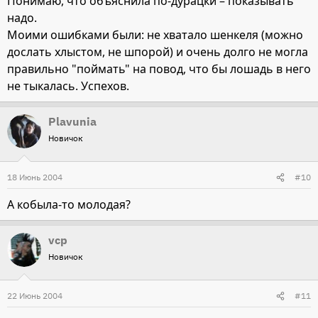
Понимаю, что объяснила по-дурацки – показывать
надо.
Моими ошибками были: не хватало шенкеля (можно
дослать хлыстом, не шпорой) и очень долго не могла
правильно "поймать" на повод, что бы лошадь в него
не тыкалась. Успехов.
Plavunia
Новичок
18 Июнь 2004
#10
А кобыла-то молодая?
vcp
Новичок
22 Июнь 2004
#11