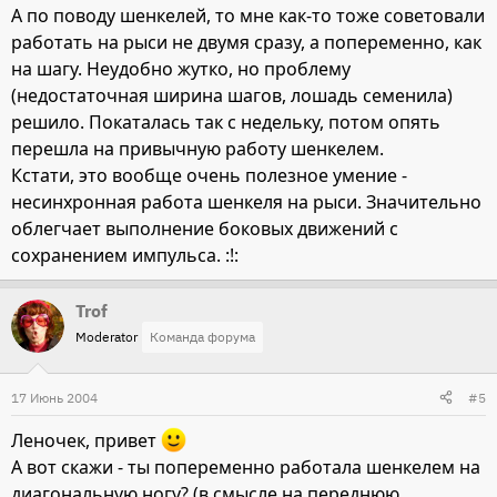
А по поводу шенкелей, то мне как-то тоже советовали
работать на рыси не двумя сразу, а попеременно, как
на шагу. Неудобно жутко, но проблему
(недостаточная ширина шагов, лошадь семенила)
решило. Покаталась так с недельку, потом опять
перешла на привычную работу шенкелем.
Кстати, это вообще очень полезное умение -
несинхронная работа шенкеля на рыси. Значительно
облегчает выполнение боковых движений с
сохранением импульса. :!:
Trof
Moderator
Команда форума
17 Июнь 2004
#5
Леночек, привет
А вот скажи - ты попеременно работала шенкелем на
диагональную ногу? (в смысле на переднюю