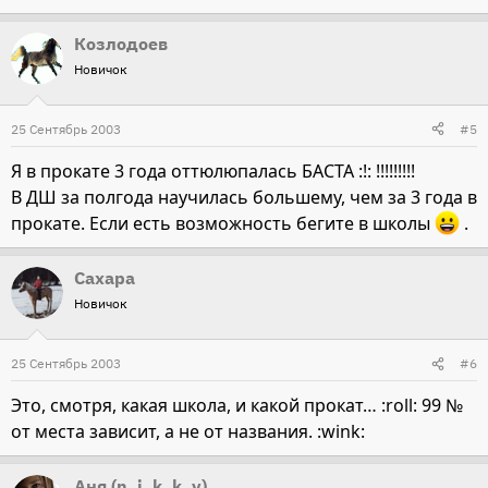
Козлодоев
Новичок
25 Сентябрь 2003
#5
Я в прокате 3 года оттюлюпалась БАСТА :!: !!!!!!!!!
В ДШ за полгода научилась большему, чем за 3 года в
прокате. Если есть возможность бегите в школы
.
Сахара
Новичок
25 Сентябрь 2003
#6
Это, смотря, какая школа, и какой прокат… :roll: 99 №
от места зависит, а не от названия. :wink:
Аня (n_i_k_k_y)