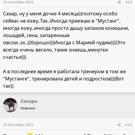
25 Сентябрь 2003
#12
Сахар, ну у меня дочке 4 месяца))поэтому особо
сейяас не езжу..Так..Иногда приежаю в "Мустанг",
иногда езжу..иногда просто дышу запахом конюшни,
лошадей, сена, запаренным
овсом..эх..))Хорошо)))Иногда с Марией чудим))))Это
всегда очень весело, такие знаешь,минутки
счастья)))
А в последнее время я работала тренером в том же
"Мустанге", тренировала детей и подростков)))Вот
так))
Сахара
Новичок
25 Сентябрь 2003
#13