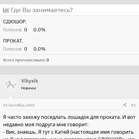
т
т
Где Вы занимаетесь?
о
а
СДЮШОР.
р
н
Голосов:
0
0.0%
т
а
е
ч
ПРОКАТ.
м
а
Голосов:
0
0.0%
ы
л
а
Всего проголосовало
0
Vikysik
Новичок
24 Сентябрь 2003
#1
Я часто захожу поседлать лошадок для проката. И вот
недавно моя подруга мне говорит:
- Вик, знаешь. Я тут с Катей (настоящее имя говорить