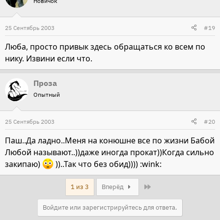
Новичок
25 Сентябрь 2003
#19
Люба, просто привык здесь обращаться ко всем по
нику. Извини если что.
Проза
Опытный
25 Сентябрь 2003
#20
Паш..Да ладно..Меня на конюшне все по жизни Бабой
Любой называют..))даже иногда прокат))Когда сильно
закипаю)
))..Так что без обид)))) :wink:
Last
1 из 3
Вперёд
Войдите или зарегистрируйтесь для ответа.