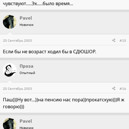
чувствуют.....Эх.....было время...
Pavel
Новичок
25 Сентябрь 2003
#15
Если бы не возраст ходил бы в СДЮШОР.
Проза
Опытный
25 Сентябрь 2003
#16
Паш)))Ну вот...))на пенсию нас пора))прокатскую)))Я ж
говорю)))
Pavel
Новичок