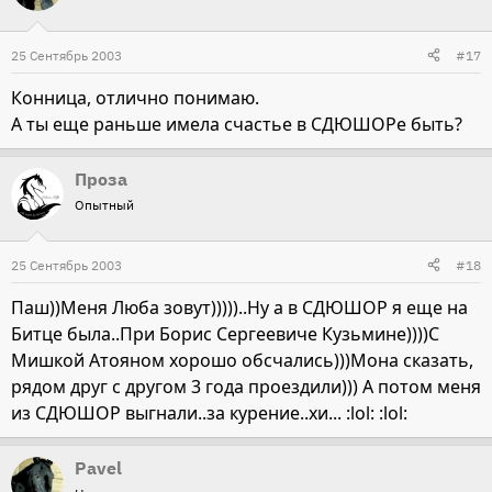
25 Сентябрь 2003
#17
Конница, отлично понимаю.
А ты еще раньше имела счастье в СДЮШОРе быть?
Проза
Опытный
25 Сентябрь 2003
#18
Паш))Меня Люба зовут)))))..Ну а в СДЮШОР я еще на
Битце была..При Борис Сергеевиче Кузьмине))))С
Мишкой Атояном хорошо обсчались)))Мона сказать,
рядом друг с другом 3 года проездили))) А потом меня
из СДЮШОР выгнали..за курение..хи... :lol: :lol:
Pavel