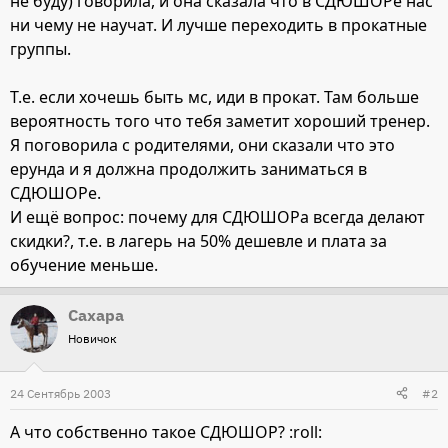
не буду) говорила, и она сказала что в СДЮШОРе нас
ни чему не научат. И лучше переходить в прокатные
группы.
Т.е. если хочешь быть мс, иди в прокат. Там больше
вероятность того что тебя заметит хороший тренер.
Я поговорила с родителями, они сказали что это
ерунда и я должна продолжить заниматься в
СДЮШОРе.
И ещё вопрос: почему для СДЮШОРа всегда делают
скидки?, т.е. в лагерь на 50% дешевле и плата за
обучение меньше.
Сахара
Новичок
24 Сентябрь 2003
#2
А что собственно такое СДЮШОР? :roll: