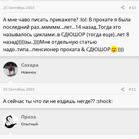
25 Сентябрь 2003
#10
А мне чаво писать прикажете? :lol: В прокате я была
последний раз..ммммм...лет...14 назад..Тогда это
называлось циклами..в СДЮШОР (тогда еще)..лет 8
назад)))))зы..))))Мне отдельную статью
надо..типа...пенсионер проката & СДЮШОР
))))
Сахара
Новичок
25 Сентябрь 2003
#11
А сейчас ты что ли не ездишь негде?? :shock:
Проза
Опытный