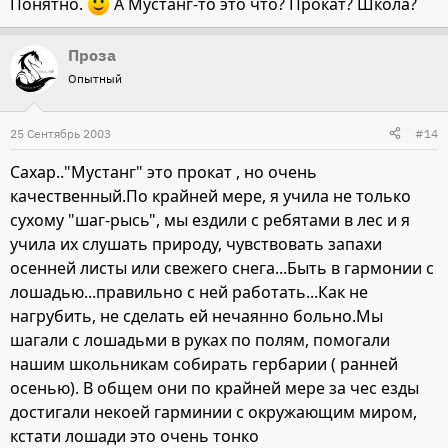
Понятно.
А Мустанг-то это что? Прокат? Школа?
Проза
Опытный
25 Сентябрь 2003
#14
Сахар.."Мустанг" это прокат , но очень
качественный.По крайней мере, я учила не только
сухому "шаг-рысь", мы ездили с ребятами в лес и я
учила их слушать природу, чувствовать запахи
осенней листы или свежего снега...Быть в гармонии с
лошадью...правильно с ней работать...Как не
нагрубить, не сделать ей нечаянно больно.Мы
шагали с лошадьми в руках по полям, помогали
нашим школьникам собирать гербарии ( ранней
осенью). В общем они по крайней мере за чес езды
достигали некоей гарминии с окружающим миром,
кстати лошади это очень тонко