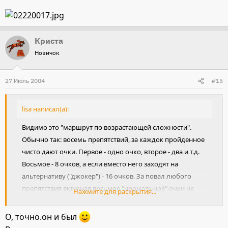
Криста
Новичок
27 Июль 2004
#15
lisa написал(а):
Видимо это "маршрут по возрастающей сложности".
Обычно так: восемь препятствий, за каждок пройденное
чисто дают очки. Первое - одно очко, второе - два и т.д.
Восьмое - 8 очков, а если вместо него заходят на
альтернативу ("джокер") - 16 очков. За повал любого
препятствия включая восьмое "нормальное" очки не
Нажмите для раскрытия...
снимают, за повал джокера - снимают 16 очков. Т.е
джокер - либо пан, либо пропал. При "прочих равных"
О, точно.он и был
смотрят на время.