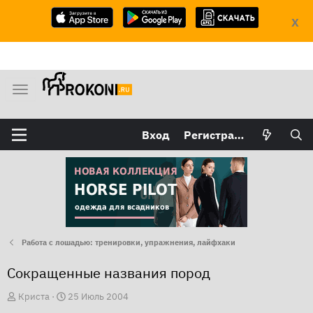
X
М
е
н
Вход
Регистрация
ю
Работа с лошадью: тренировки, упражнения, лайфхаки
Сокращенные названия пород
А
Д
Криста
25 Июль 2004
в
а