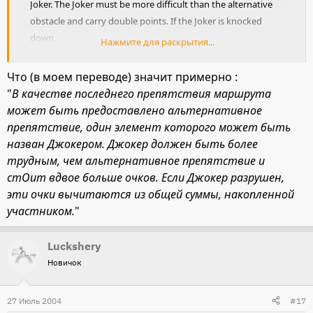
Joker. The Joker must be more difficult than the alternative
obstacle and carry double points. If the Joker is knocked
down,
Нажмите для раскрытия...
these points must be deducted from the total points
obtained so
Что (в моем переводе) значит примерно :
far by the competitor.
"
В качестве последнего препятствия маршрута
может быть предоставлено альтернативное
препятствие, один элемент которого может быть
назван Джокером. Джокер должен быть более
трудным, чем альтернативное препятствие и
стОит вдвое больше очков. Если Джокер разрушен,
эти очки вычитаются из общей суммы, накопленной
участником.
"
Luckshery
Новичок
27 Июль 2004
#17