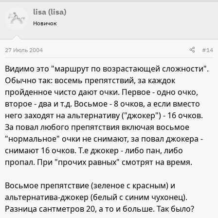
lisa (lisa)
Новичок
27 Июль 2004
#14
Видимо это "маршрут по возрастающей сложности".
Обычно так: восемь препятствий, за каждок
пройденное чисто дают очки. Первое - одно очко,
второе - два и т.д. Восьмое - 8 очков, а если вместо
него заходят на альтернативу ("джокер") - 16 очков.
За повал любого препятствия включая восьмое
"нормальное" очки не снимают, за повал джокера -
снимают 16 очков. Т.е джокер - либо пан, либо
пропал. При "прочих равных" смотрят на время.
Восьмое препятствие (зеленое с красным) и
альтернатива-джокер (белый с синим чухонец).
Разница сантметров 20, а то и больше. Так было?