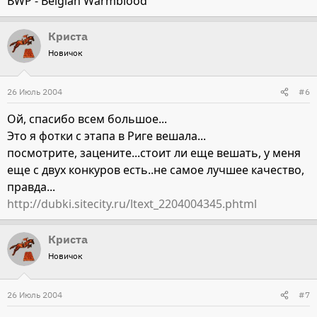
BWP - Belgian Warmblood
Криста
Новичок
26 Июль 2004
#6
Ой, спасибо всем большое...
Это я фотки с этапа в Риге вешала...
посмотрите, зацените...стоит ли еще вешать, у меня
еще с двух конкуров есть..не самое лучшее качество,
правда...
http://dubki.sitecity.ru/ltext_2204004345.phtml
Криста
Новичок
26 Июль 2004
#7