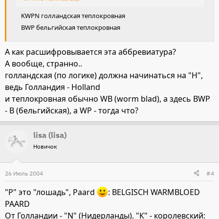
KWPN голландская теплокровная
BWP бельгийская теплокровная
А как расшифровывается эта аббревиатура?
А вообще, странно..
голландская (по логике) должна начинаться на "H",
ведь Голландия - Holland
и теплокровная обычно WB (worm blad), а здесь BWP
- В (бельгийская), а WP - тогда что?
lisa (lisa)
Новичок
26 Июль 2004
#4
"P" это "лошадь", Paard
: BELGISCH WARMBLOED
PAARD
От Голландии - "N" (Нидерланды). "К" - королевский: