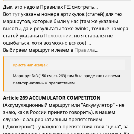
Дык, это надо в Правилах FEI смотреть...
Вот
тут
указаны номера артикулов (статей) для тех
маршрутов, которые были у нас (там же указаны
высоты, да и результаты тоже :wink: , точные номера
статей указаны в
Положении
, но я старался не
ошибаться, хотя возможно всякое) ...
Выбираем маршрут и лезем в
Правила
...
Криста написал(а):
Маршрут №3 (150 см, ст. 269) там был вроде как на время
с альтернативным препятствием.
Article 269 ACCUMULATOR COMPETITION
(Аккумуляционный маршрут или "Аккумулятор" - не
знаю, как в России принято говорить), в нашем
случае - с альрернативным препятствием
("Джокером") - у каждого препятствия своя "цена", за
преодоленное начисляются положительные очки. За