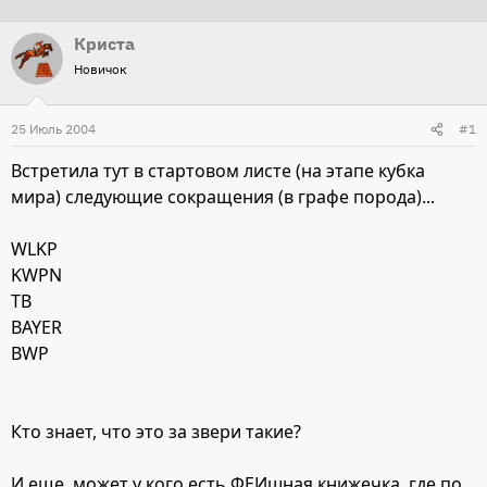
т
т
Криста
о
а
Новичок
р
н
т
а
25 Июль 2004
е
ч
#1
м
а
Встретила тут в стартовом листе (на этапе кубка
ы
л
мира) следующие сокращения (в графе порода)...
а
WLKP
KWPN
TB
BAYER
BWP
Кто знает, что это за звери такие?
И еще, может у кого есть ФЕИшная книжечка, где по