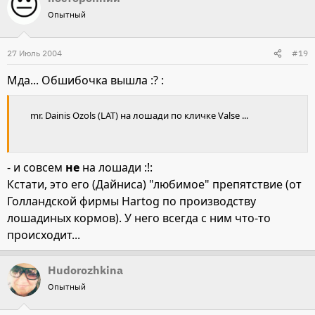
Опытный
27 Июль 2004
#19
Мда... Обшибочка вышла :? :
mr. Dainis Ozols (LAT) на лошади по кличке Valse ...
- и совсем
не
на лошади :!:
Кстати, это его (Дайниса) "любимое" препятствие (от
Голландской фирмы Hartog по производству
лошадиных кормов). У него всегда с ним что-то
происходит...
Hudorozhkina
Опытный