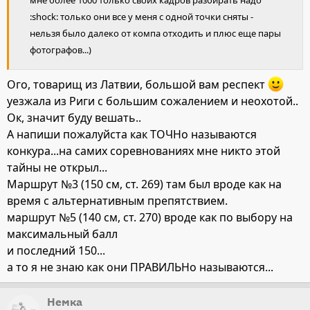
мне более 1000 только своих кадров разбирать надо
:shock: только они все у меня с одной точки сняты -
нельзя было далеко от компа отходить и плюс еще пары
фотографов...)
Ого, товарищ из Латвии, большой вам респект
уезжала из Риги с большим сожалением и неохотой..
Ок, значит буду вешать..
А напиши пожалуйста как ТОЧНо называются
конкура...на самих соревнованиях мне никто этой
тайны не открыл...
Маршрут №3 (150 см, ст. 269) там был вроде как на
время с альтернативным препятствием.
маршрут №5 (140 см, ст. 270) вроде как по выбору на
максимальный балл
и последний 150...
а то я не знаю как они ПРАВИЛЬНо называются...
Немка