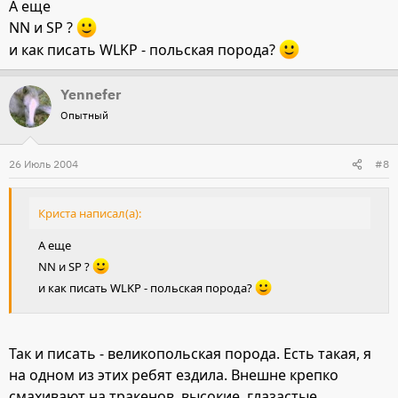
А еще
NN и SP ?
и как писать WLKP - польская порода?
Yennefer
Опытный
26 Июль 2004
#8
Криста написал(а):
А еще
NN и SP ?
и как писать WLKP - польская порода?
Так и писать - великопольская порода. Есть такая, я
на одном из этих ребят ездила. Внешне крепко
смахивают на тракенов, высокие, глазастые,