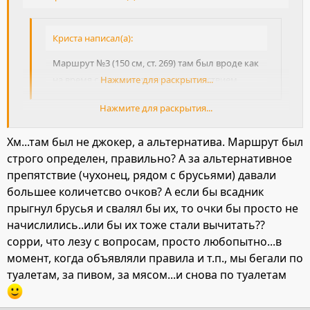
Криста написал(а):
Маршрут №3 (150 см, ст. 269) там был вроде как
на время с альтернативным препятствием.
Нажмите для раскрытия...
Нажмите для раскрытия...
Article 269 ACCUMULATOR COMPETITION
(Аккумуляционный маршрут или "Аккумулятор" - не
Хм...там был не джокер, а альтернатива. Маршрут был
знаю, как в России принято говорить), в нашем случае - с
строго определен, правильно? А за альтернативное
альрернативным препятствием ("Джокером") - у каждого
препятствие (чухонец, рядом с брусьями) давали
препятствия своя "цена", за преодоленное начисляются
большее количетсво очков? А если бы всадник
положительные очки. За повал очки не начисляются, за
прыгнул брусья и свалял бы их, то очки бы просто не
повал "Джокера" его цена вычитается...
начислились..или бы их тоже стали вычитать??
сорри, что лезу с вопросам, просто любопытно...в
момент, когда объявляли правила и т.п., мы бегали по
туалетам, за пивом, за мясом...и снова по туалетам