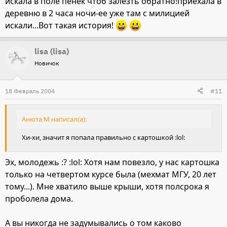
искала в поле пенек чтоб залезть обратно!приехала в
деревню в 2 часа ночи-ее уже там с милицией
искали...Вот такая история!
lisa (lisa)
Новичок
18 Февраль 2004
#11
Анюта М написал(а):
Хи-хи, значит я попала правильно с картошкой :lol:
Эх, молодежь :? :lol: Хотя нам повезло, у нас картошка
только на четвертом курсе была (мехмат МГУ, 20 лет
тому...). Мне хватило выше крыши, хотя полсрока я
проболела дома.
А вы никогда не задумывались о том каково