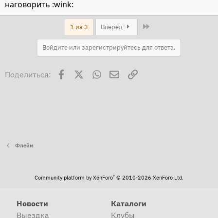
наговорить :wink:
Last
1 из 3
Вперёд
Войдите или зарегистрируйтесь для ответа.
Facebook
X
WhatsApp
Электронная почта
Ссылка
Поделиться:
Флейм
®
Community platform by XenForo
© 2010-2026 XenForo Ltd.
Новости
Каталоги
Выездка
Клубы