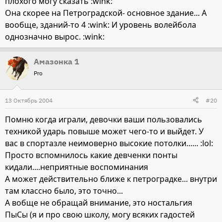
плохого могу сказать :wink:
Она скорее на Петроградской- основное здание... А
вообще, зданий-то 4 :wink: И уровень волейбола
однозначно вырос. :wink:
Амазонка 1
Pro
13 Октябрь 2004
#20
Помню когда играли, девочки ваши пользовались
техникой ударь повыше может чего-то и выйдет. У
вас в спортазле неимоверно высокие потолки...... :lol:
Просто вспомнилось какие девченки понты
кидали....неприятные воспоминания
А может действительно ближе к петроградке... внутри
там классно было, это точно...
А вобще не обращай внимание, это ностальгия
ПыСы (я и про свою школу, могу всяких гадостей