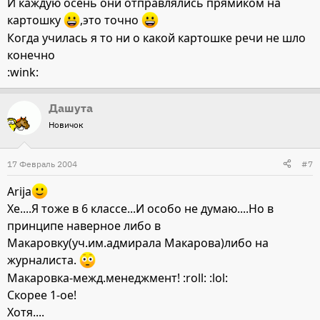
И каждую осень они отправлялись прямиком на
картошку
,это точно
Когда училась я то ни о какой картошке речи не шло
конечно
:wink:
Дашута
Новичок
17 Февраль 2004
#7
Arija
Хе....Я тоже в 6 классе...И особо не думаю....Но в
принципе наверное либо в
Макаровку(уч.им.адмирала Макарова)либо на
журналиста.
Макаровка-межд.менеджмент! :roll: :lol:
Скорее 1-ое!
Хотя....