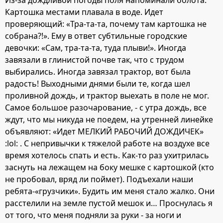
Из-за дождливой погоды поля напоминали болота.
Картошка местами плавала в воде. Идет
проверяющий: «Тра-та-та, почему там картошка не
собрана?!». Ему в ответ субтильные городские
девочки: «Сам, тра-та-та, туда плыви!». Иногда
завязали в глинистой почве так, что с трудом
выбирались. Иногда завязал трактор, вот была
радость! Выходными днями были те, когда шел
проливной дождь, и трактор выехать в поле не мог.
Самое большое разочарование, - с утра дождь, все
ждут, что мы никуда не поедем, на утренней линейке
объявляют: «Идет МЕЛКИЙ РАБОЧИЙ ДОЖДИЧЕК»
:lol: . С непривычки к тяжелой работе на воздухе все
время хотелось спать и есть. Как-то раз ухитрилась
заснуть на лежащем на боку мешке с картошкой (кто
не пробовал, вряд ли поймет). Подъехали наши
ребята-«грузчики». Будить им меня стало жалко. Они
расстелили на земле пустой мешок и… Проснулась я
от того, что меня подняли за руки - за ноги и