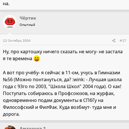
на.
Чёртик
Опытный
12 Октябрь 2004
#17
Ну, про картошку ничего сказать не могу- не застала
я те времена
А вот про учёбу- я сейчас в 11-ом, учусь в Гимназии
№56 (Можно понтануться, да? :wink: - Лучшая школа
года с 93го по 2003, "Школа Школ" 2004 года). О как!
Поступать собираюсь в Профсоюзов, на журфак,
одновременно подам документы в СПбГу на
Философский и ФилФак. Куда возбмут- туда мне и
дорога.
Амазонка 1