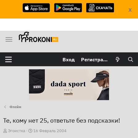
X
М
е
н
Вход
Регистрация
ю
Флейм
Те, кому нет 25, ответьте без подсказки!
А
Д
Эгоистка
16 Февраль 2004
в
а