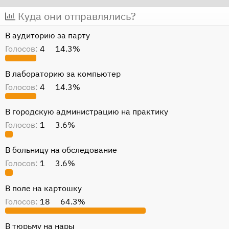
т
т
Куда они отправлялись?
о
а
В аудиторию за парту
р
н
Голосов:
4
14.3%
т
а
е
ч
В лабораторию за компьютер
м
а
ы
л
Голосов:
4
14.3%
а
В городскую администрацию на практику
Голосов:
1
3.6%
В больницу на обследование
Голосов:
1
3.6%
В поле на картошку
Голосов:
18
64.3%
В тюрьму на нары