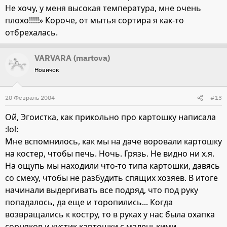
Не хочу, у меня высокая температура, мне очень
плохо!!!!!» Короче, от мытья сортира я как-то
отбрехалась.
VARVARA (martova)
Новичок
20 Февраль 2004
#13
Ой, Эгоистка, как прикольно про картошку написала
:lol:
Мне вспомнилось, как мы на даче воровали картошку
на костер, чтобы печь. Ночь. Грязь. Не видно ни х.я.
На ощупь мы находили что-то типа картошки, давясь
со смеху, чтобы не разбудить спящих хозяев. В итоге
начинали выдергивать все подряд, что под руку
попадалось, да еще и торопились... Когда
возвращались к костру, то в руках у нас была охапка
сорняков и кустик картошки с маленькими