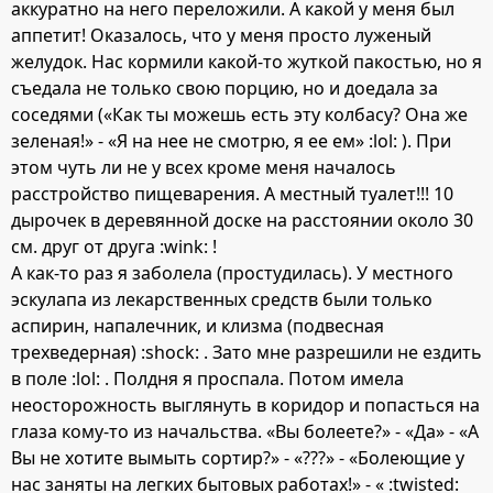
аккуратно на него переложили. А какой у меня был
аппетит! Оказалось, что у меня просто луженый
желудок. Нас кормили какой-то жуткой пакостью, но я
съедала не только свою порцию, но и доедала за
соседями («Как ты можешь есть эту колбасу? Она же
зеленая!» - «Я на нее не смотрю, я ее ем» :lol: ). При
этом чуть ли не у всех кроме меня началось
расстройство пищеварения. А местный туалет!!! 10
дырочек в деревянной доске на расстоянии около 30
см. друг от друга :wink: !
А как-то раз я заболела (простудилась). У местного
эскулапа из лекарственных средств были только
аспирин, напалечник, и клизма (подвесная
трехведерная) :shock: . Зато мне разрешили не ездить
в поле :lol: . Полдня я проспала. Потом имела
неосторожность выглянуть в коридор и попасться на
глаза кому-то из начальства. «Вы болеете?» - «Да» - «А
Вы не хотите вымыть сортир?» - «???» - «Болеющие у
нас заняты на легких бытовых работах!» - « :twisted: