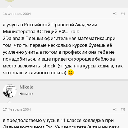
16 Февраль 2004
#4
я учусь в Российской Правовой Академии
Министерства Юстиций РФ... :roll:
2Daiana:в Плешки офигительная математика..при
том, что ты первые несколько курсов будешь её
усиленно учить,а потом в профессии она тебе не
понадобиться, и ещё придётся хорошее бабло за
место выложить :shock: (я туда нна курсы ходила, так
что знаю из личного опыта)
Nikole
Новичок
17 Февраль 2004
#5
я предпологаемо учусь в 11 классе колледжа при
Дальневосточном Гос. Университете (я там ни разу