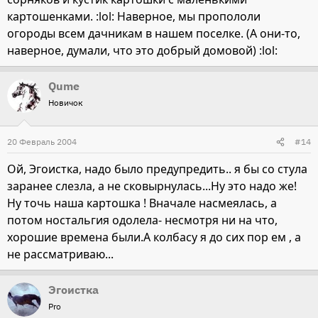
картошенками. :lol: Наверное, мы пропололи
огороды всем дачникам в нашем поселке. (А они-то,
наверное, думали, что это добрый домовой) :lol:
Qume
Новичок
20 Февраль 2004
#14
Ой, Эгоистка, надо было предупредить.. я бы со стула
заранее слезла, а не сковырнулась...Ну это надо же!
Ну точь наша картошка ! Вначале насмеялась, а
потом ностальгия одолела- несмотря ни на что,
хорошие времена были.А колбасу я до сих пор ем , а
не рассматриваю...
Эгоистка
Pro