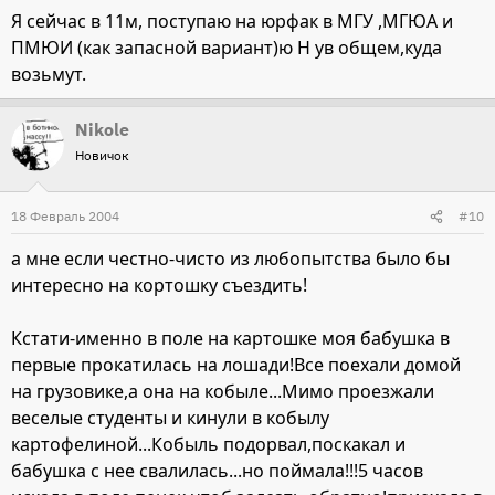
Я сейчас в 11м, поступаю на юрфак в МГУ ,МГЮА и
ПМЮИ (как запасной вариант)ю Н ув общем,куда
возьмут.
Nikole
Новичок
18 Февраль 2004
#10
а мне если честно-чисто из любопытства было бы
интересно на кортошку съездить!
Кстати-именно в поле на картошке моя бабушка в
первые прокатилась на лошади!Все поехали домой
на грузовике,а она на кобыле...Мимо проезжали
веселые студенты и кинули в кобылу
картофелиной...Кобыль подорвал,поскакал и
бабушка с нее свалилась...но поймала!!!5 часов