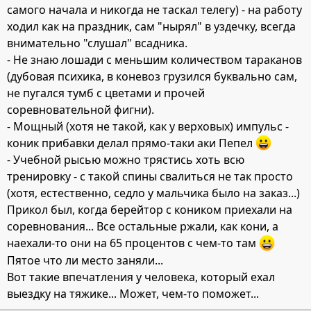
самого начала и никогда не таскал телегу) - на работу
ходил как на праздник, сам "нырял" в уздечку, всегда
внимательно "слушал" всадника.
- Не знаю лошади с меньшим количеством тараканов
(дубовая психика, в коневоз грузился буквально сам,
не пугался тумб с цветами и прочей
соревновательной фигни).
- Мощный (хотя не такой, как у верховых) импульс -
коник прибавки делал прямо-таки аки Пепел
- Учебной рысью можно трястись хоть всю
тренировку - с такой спины свалиться не так просто
(хотя, естественно, седло у мальчика было на заказ...)
Прикол был, когда берейтор с коником приехали на
соревнования... Все остальные ржали, как кони, а
наехали-то они на 65 процентов с чем-то там
Пятое что ли место заняли...
Вот такие впечатления у человека, который ехал
выездку на тяжике... Может, чем-то поможет...