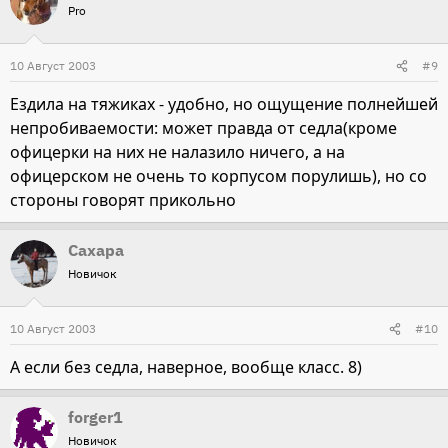
Pro
10 Август 2003
#9
Ездила на тяжиках - удобно, но ощущение полнейшей
непробиваемости: может правда от седла(кроме
офицерки на них не налазило ничего, а на
офицерском не очень то корпусом порулишь), но со
стороны говорят прикольно
Сахара
Новичок
10 Август 2003
#10
А если без седла, наверное, вообще класс. 8)
forger1
Новичок