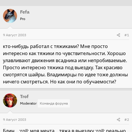
т
т
Fefa
о
а
Pro
р
н
т
а
9 Август 2003
е
ч
#1
м
а
кто-нибудь работал с тяжиками? Мне просто
ы
л
интересно как тяжики по чувствительности. Хорошо
а
улавливают движения всадника или непробиваемые.
Просто интересно тяжика под выездку. Так красиво
смотрятся шайры. Владимирцы по идее тоже должны
ничего смотреться. Но как они по обучаемости?
Trof
Moderator
Команда форума
9 Август 2003
#2
Блин... :roll: моя мечта... тяжа в выездку :roll: реально