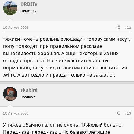
ORBITa
Опытный
10 Август 2003
#12
тяжики - очень реальные лошади - голову сами несут,
попу подводят, при правильном раскладе
выносливость хорошая. А еще некоторые из них
отпадно прыгают! Насчет чувствительности -
нормально, как у всех, в зависимости от воспитания
:wink: А вот седло и правда, только на заказ :lol:
skubird
Новичок
10 Август 2003
#13
У тяжев обычно галоп не очень. ТЯЖелый больно.
Перед - зад, перед - зад... Но бывают летящие