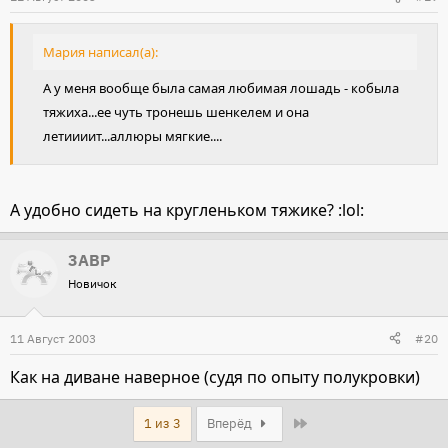
Мария написал(а):
А у меня вообще была самая любимая лошадь - кобыла
тяжиха...ее чуть тронешь шенкелем и она
летиииит...аллюры мягкие....
А удобно сидеть на кругленьком тяжике? :lol:
3ABP
Новичок
11 Август 2003
#20
Как на диване наверное (судя по опыту полукровки)
Last
1 из 3
Вперёд