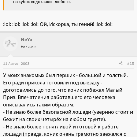
на кубок водокачки - любого.
:lol: :lol: :lol: :lol: Ой, Искорка, ты гений! :lol: :lol:
NeYa
Новичок
11 Август 2003
#15
У моих знакомых был першик - большой и толстый.
Его ради прикола готовили под выездку -
доготовились до того, что коник побежал Малый
Приз. Впечатления работавшего его человека
описывались таким образом:
- Не знаю более безопасной лошади (увернно стоит и
бежит на своих четырёх на любом грунте).
- Не знаю более понятливой и готовой к работе
лошади (правда, коник очень грамотно заежался с