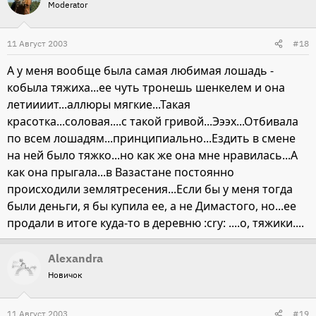
Moderator
11 Август 2003
#18
А у меня вообще была самая любимая лошадь -
кобыла тяжиха...ее чуть тронешь шенкелем и она
летиииит...аллюры мягкие...Такая
красотка...соловая....с такой гривой...Эээх...Отбивала
по всем лошадям...принципиально...Ездить в смене
на ней было тяжко...но как же она мне нравилась...А
как она прыгала...в Вазастане постоянно
происходили землятресения...Если бы у меня тогда
были деньги, я бы купила ее, а не Димастого, но...ее
продали в итоге куда-то в деревню :cry: ....о, тяжики....
Alexandra
Новичок
11 Август 2003
#19