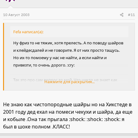
10 Август 2003
#11
Fefa написал(а):
Ну фриз то не тяжик, хотя прелесть. А по поводу шайров
и клейдесдалей и не говорите. Я от них просто тащусь.
Но их-то помоему у нас не найти, а если найти и
привезти, то очень дорого. :cry:
Так это про сам вопрос то мой. Что никто не знает как
Нажмите для раскрытия...
они в обучении?
Не знаю как чистопородные шайры но на Хикстеде в
2001 году дед ехал на помеси чекухи и шайра, да еще
и кобыле .Она так прыгала :shock: :shock: :shock: я
был в шоке полном .КЛАСС!