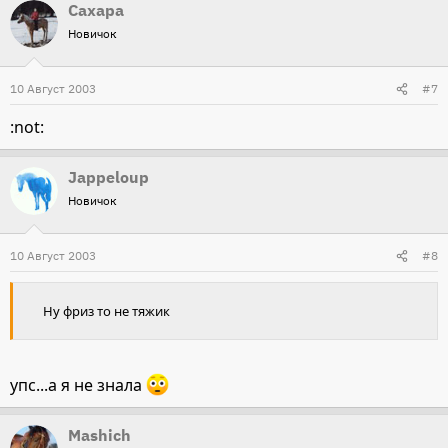
Сахара
Новичок
10 Август 2003
#7
:not:
Jappeloup
Новичок
10 Август 2003
#8
Ну фриз то не тяжик
упс...а я не знала
Mashich