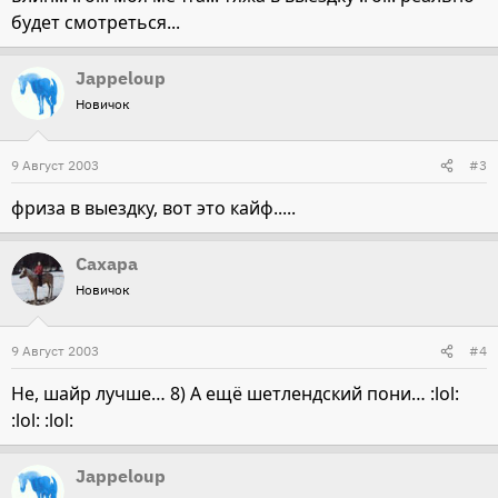
будет смотреться...
Jappeloup
Новичок
9 Август 2003
#3
фриза в выездку, вот это кайф.....
Сахара
Новичок
9 Август 2003
#4
Не, шайр лучше… 8) А ещё шетлендский пони… :lol:
:lol: :lol:
Jappeloup