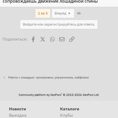
сопровождаешь движение лошадиной спины
Last
1 из 3
Вперёд
Войдите или зарегистрируйтесь для ответа.
Facebook
X
WhatsApp
Электронная почта
Ссылка
Поделиться:
Работа с лошадью: тренировки, упражнения, лайфхаки
®
Community platform by XenForo
© 2010-2026 XenForo Ltd.
Новости
Каталоги
Выездка
Клубы