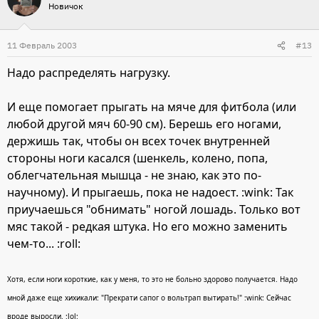
Новичок
11 Февраль 2003
#13
Надо распределять нагрузку.
И еще помогает прыгать на мяче для фитбола (или
любой другой мяч 60-90 см). Берешь его ногами,
держишь так, чтобы он всех точек внутренней
стороны ноги касался (шенкель, колено, попа,
облегчательная мышца - не знаю, как это по-
научному). И прыгаешь, пока не надоест. :wink: Так
приучаешься "обнимать" ногой лошадь. Только вот
мяс такой - редкая штука. Но его можно заменить
чем-то... :roll:
Хотя, если ноги короткие, как у меня, то это не больно здорово получается. Надо
мной даже еще хихикали: "Прекрати сапог о вольтрап вытирать!" :wink: Сейчас
вроде выросли. :lol: