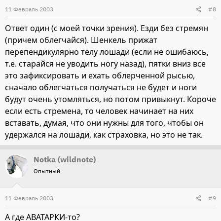
11 Февраль 2003
#8
Ответ один (с моей точки зрения). Езди без стремян
(причем облегчайся). Шенкель прижат
перепендикулярно телу лошади (если не ошибаюсь,
т.е. старайся не уводить ногу назад), пятки вниз все
это зафиксировать и ехать облерченной рысью,
сначало облегчаться получаться не будет и ноги
будут очень утомляться, но потом привыкнут. Короче
если есть стремена, то человек начинает на них
вставать, думая, что они нужны для того, чтобы он
удержался на лошади, как страховка, но это не так.
Notka (wildnote)
Опытный
11 Февраль 2003
#9
А где АВАТАРКИ-то?