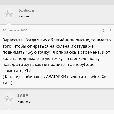
т
т
Колбаса
о
а
Новичок
р
н
т
а
10 Февраль 2003
е
ч
#1
м
а
Здрассьте. Когда я еду облегчённой рысью, то вместо
ы
л
того, чтобы опираться на колена и оттуда же
а
поднимать "5-ую точку", я опираюсь в стремена, и от
колена поднимаю "5-ую точку", и шенкеля ползут
назад. Это жуть как не нравится тренеру! :duel:
Помогите, PLZ!
( Кстати,я собираюсь АВАТАРКИ выложить. :wink: Хи-
хи... )
3ABP
Новичок