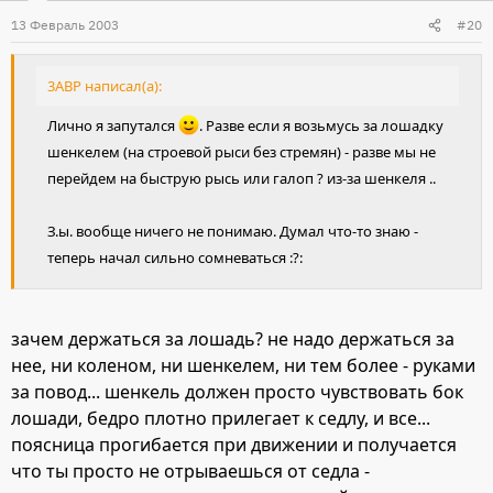
13 Февраль 2003
#20
3ABP написал(а):
Лично я запутался
. Разве если я возьмусь за лошадку
шенкелем (на строевой рыси без стремян) - разве мы не
перейдем на быструю рысь или галоп ? из-за шенкеля ..
З.ы. вообще ничего не понимаю. Думал что-то знаю -
теперь начал сильно сомневаться :?:
зачем держаться за лошадь? не надо держаться за
нее, ни коленом, ни шенкелем, ни тем более - руками
за повод... шенкель должен просто чувствовать бок
лошади, бедро плотно прилегает к седлу, и все...
поясница прогибается при движении и получается
что ты просто не отрываешься от седла -