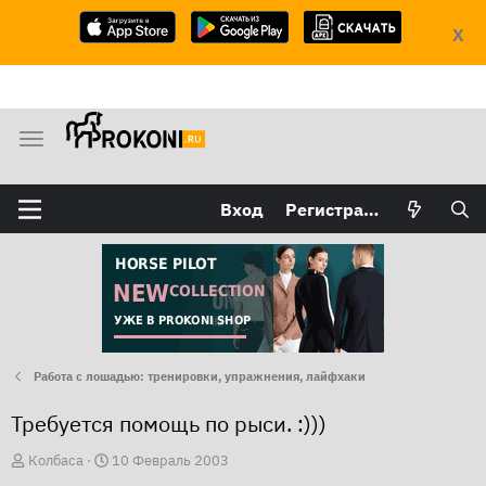
X
М
е
н
Вход
Регистрация
ю
Работа с лошадью: тренировки, упражнения, лайфхаки
Требуется помощь по рыси. :)))
А
Д
Колбаса
10 Февраль 2003
в
а