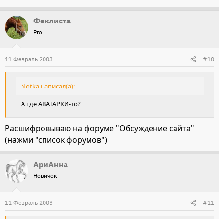
Феклиста
Pro
11 Февраль 2003
#10
Notka написал(а):
А где АВАТАРКИ-то?
Расшифровываю на форуме "Обсуждение сайта"
(нажми "список форумов")
АриАнна
Новичок
11 Февраль 2003
#11