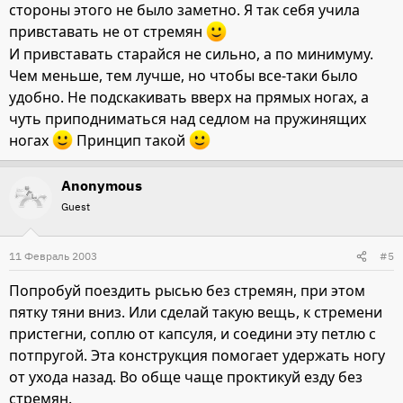
стороны этого не было заметно. Я так себя учила
привставать не от стремян
И привставать старайся не сильно, а по минимуму.
Чем меньше, тем лучше, но чтобы все-таки было
удобно. Не подскакивать вверх на прямых ногах, а
чуть приподниматься над седлом на пружинящих
ногах
Принцип такой
Anonymous
Guest
11 Февраль 2003
#5
Попробуй поездить рысью без стремян, при этом
пятку тяни вниз. Или сделай такую вещь, к стремени
пристегни, соплю от капсуля, и соедини эту петлю с
потпругой. Эта конструкция помогает удержать ногу
от ухода назад. Во обще чаще проктикуй езду без
стремян.