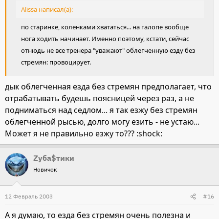
Alissa написал(а):
по старинке, коленками хвататься... на галопе вообще
нога ходить начинает. Именно поэтому, кстати, сейчас
отнюдь не все тренера "уважают" облегченную езду без
стремян: провоцирует.
дык облегченная езда без стремян предполагает, что
отрабатывать будешь поясницей через раз, а не
подниматься над седлом... я так езжу без стремян
облегченной рысью, долго могу езить - не устаю...
Может я не правильно езжу то??? :shock:
Zуба$тики
Новичок
12 Февраль 2003
#16
А я думаю, то езда без стремян очень полезна и