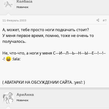
Колбаса
Новичок
11 Февраль 2003
#7
А, может, тебе просто ноги подкачать стоит?
У меня первое время, помню, тоже не очень то
получалось.
Не, что-что, а ноги у меня С---И---Л---Ь---Н---Ы---Е---!---!--
-!
:lala:
( АВАТАРКИ НА ОБСУЖДЕНИИ САЙТА. :yes!: )
АриАнна
Новичок