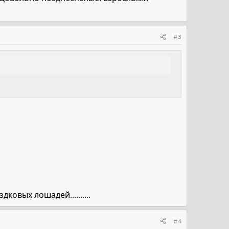
#3
овых лошадей..........
#4