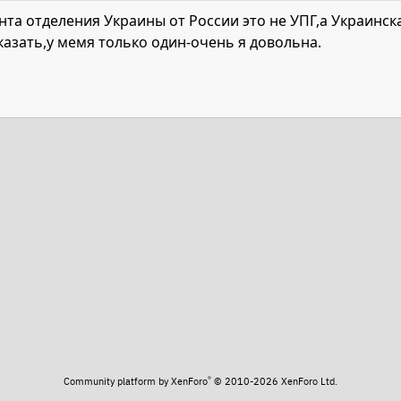
та отделения Украины от России это не УПГ,а Украинс
казать,у мемя только один-очень я довольна.
та
®
Community platform by XenForo
© 2010-2026 XenForo Ltd.