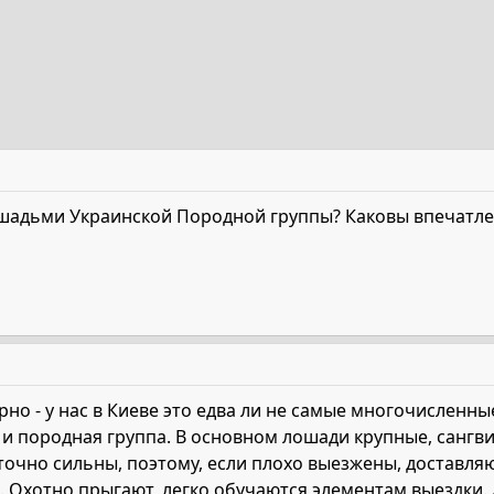
ошадьми Украинской Породной группы? Каковы впечатл
рно - у нас в Киеве это едва ли не самые многочисленн
 и породная группа. В основном лошади крупные, сангв
точно сильны, поэтому, если плохо выезжены, доставля
. Охотно прыгают, легко обучаются элементам выездки