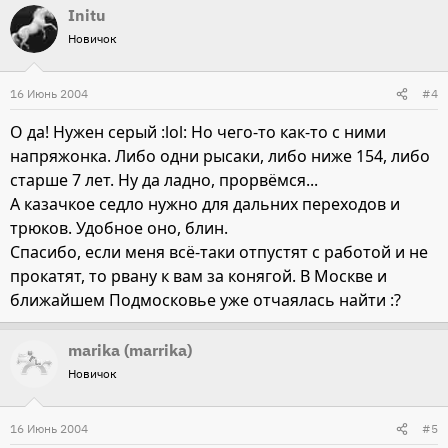
Initu
Новичок
16 Июнь 2004
#4
О да! Нужен серый :lol: Но чего-то как-то с ними
напряжонка. Либо одни рысаки, либо ниже 154, либо
старше 7 лет. Ну да ладно, прорвёмся...
А казачкое седло нужно для дальних переходов и
трюков. Удобное оно, блин.
Спасибо, если меня всё-таки отпустят с работой и не
прокатят, то рвану к вам за конягой. В Москве и
ближайшем Подмосковье уже отчаялась найти :?
marika (marrika)
Новичок
16 Июнь 2004
#5