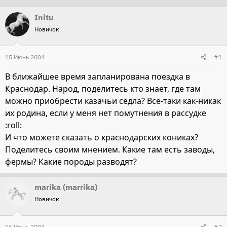
т
т
Initu
о
а
Новичок
р
н
т
а
15 Июнь 2004
#1
е
ч
м
а
В ближайшее время запланирована поездка в
ы
л
Краснодар. Народ, поделитесь кто знает, где там
а
можно приобрести казачьи сёдла? Всё-таки как-никак
их родина, если у меня нет помутнения в рассудке
:roll:
И что можете сказать о краснодарских кониках?
Поделитесь своим мнением. Какие там есть заводы,
фермы? Какие породы разводят?
marika (marrika)
Новичок
16 Июнь 2004
#2