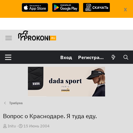
X
М
е
н
Вход
Регистрация
ю
Трибуна
Вопрос о Краснодаре. Я туда еду.
А
Д
Initu
15 Июнь 2004
в
а