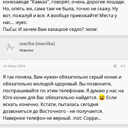
конезаводе "Кавказ", говорят, очень дорогие лошади.
Но, опять же, сама там не была, точно не скажу. Ну
вот, пожалуй и все. А вообще приезжайте! Места у
нас... :eyes:
ПыСы: И зачем Вам казацкое седло? :wow:
marika (marrika)
Новичок
16 Июнь 2004
#3
Я так поняла, Вам нужен обязательно серый коник и
обязательно молодой-здоровый. Вы позвоните,
поспрашивайте по этим телефонам. Я думаю у нас на
Юге коник для Вас обязательно найдется.
Если
искать конечно. Кстати, пыталась сегодня
дозвониться до Восточного - не получается.
Наверное телефон не верный. :not: Сорри...